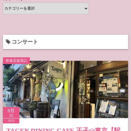
カ
テ
ゴ
リ
ー
コンサート
飲食店放浪記
8月
10
2025
TAGEN DINING CAFE 王子@東京【駅