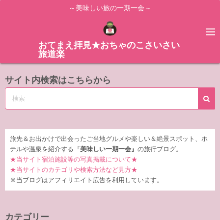
コ
～美味しい旅の一期一会～
ン
テ
ン
おてまえ拝見★おちゃのこさいさい
旅道楽
ツ
へ
サイト内検索はこちらから
ス
キ
ッ
プ
旅先＆お出かけで出会ったご当地グルメや楽しい＆絶景スポット、ホ
テルや温泉を紹介する『
美味しい一期一会』
の旅行ブログ。
★当サイト宿泊施設等の写真掲載について★
★当サイトのカテゴリや検索方法など見方★
※当ブログはアフィリエイト広告を利用しています。
カテゴリー