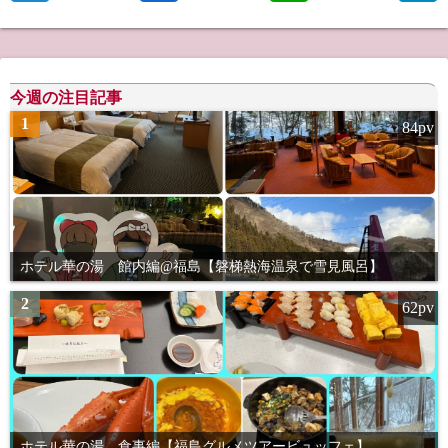
今週の注目記事
1
84pv
ホテル華の湯 館内編@福島【磐梯熱海温泉で雪見風呂】
2
62pv
ホテル華の湯 食事編【福島グルメツアービュッフェ】