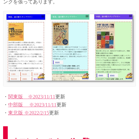
ンクを張ってあります。
・
関東
版 ※2023/11/11
更新
・
中部
版 ※2023/11/11
更新
・
東北
版 ※2022/2/15
更新