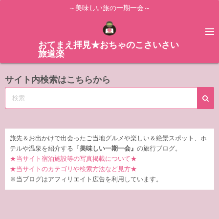
コ
～美味しい旅の一期一会～
ン
テ
ン
おてまえ拝見★おちゃのこさいさい
旅道楽
ツ
へ
サイト内検索はこちらから
ス
キ
ッ
プ
旅先＆お出かけで出会ったご当地グルメや楽しい＆絶景スポット、ホ
テルや温泉を紹介する『
美味しい一期一会』
の旅行ブログ。
★当サイト宿泊施設等の写真掲載について★
★当サイトのカテゴリや検索方法など見方★
※当ブログはアフィリエイト広告を利用しています。