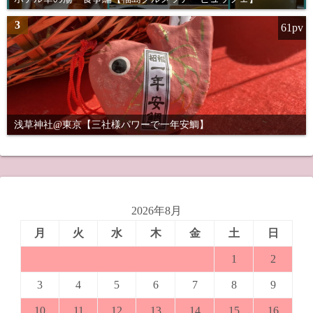
3
61pv
浅草神社@東京【三社様パワーで一年安鯛】
2026年8月
月
火
水
木
金
土
日
1
2
3
4
5
6
7
8
9
10
11
12
13
14
15
16