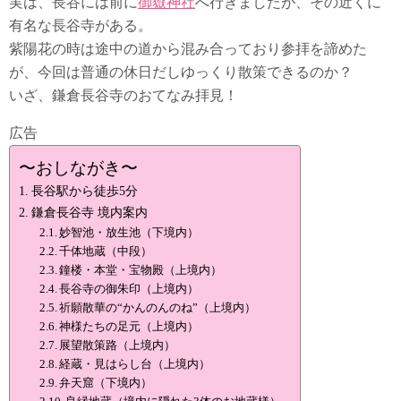
実は、長谷には前に
御嶽神社
へ行きましたが、その近くに
有名な長谷寺がある。
紫陽花の時は途中の道から混み合っており参拝を諦めた
が、今回は普通の休日だしゆっくり散策できるのか？
いざ、鎌倉長谷寺のおてなみ拝見！
広告
〜おしながき〜
長谷駅から徒歩5分
鎌倉長谷寺 境内案内
妙智池・放生池（下境内）
千体地蔵（中段）
鐘楼・本堂・宝物殿（上境内）
長谷寺の御朱印（上境内）
祈願散華の“かんのんのね”（上境内）
神様たちの足元（上境内）
展望散策路（上境内）
経蔵・見はらし台（上境内）
弁天窟（下境内）