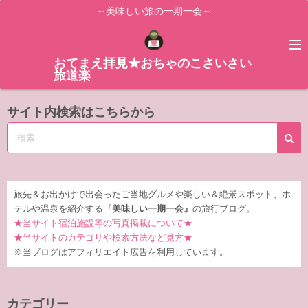
コ
～美味しい旅の一期一会～
ン
テ
ン
おてまえ拝見★おちゃのこさいさい
旅道楽
ツ
へ
サイト内検索はこちらから
ス
キ
ッ
プ
旅先＆お出かけで出会ったご当地グルメや楽しい＆絶景スポット、ホ
テルや温泉を紹介する『
美味しい一期一会』
の旅行ブログ。
★当サイト宿泊施設等の写真掲載について★
★当サイトのカテゴリや検索方法など見方★
※当ブログはアフィリエイト広告を利用しています。
カテゴリー