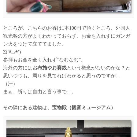
ところが、こちらのお香は1本100円で頂くところ、外国人
観光客の方がよくわかっておらず、お金を入れずにガンガ
ン火をつけて立ててました。
Σ(‘◉⌓◉’)
参拝もお金を全く入れず“なむなむ”。
海外の方には
お布施やお賽銭
という概念がないのかな？と
思いつつも、周りを見てればわかると思うのですが…
（汗）
まぁ、祈りは自由と言う事で…。
その隣にある建物は、
宝物殿（観音ミュージアム）