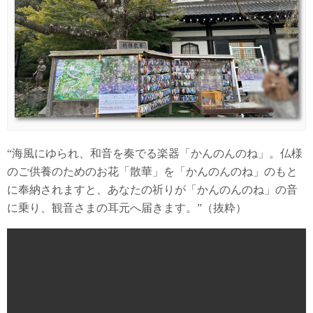
“海風にゆられ、和音を奏でる楽器「かんのんのね」。仏様
のご供養のためのお花「散華」を「かんのんのね」のもと
に奉納されますと、あなたの祈りが「かんのんのね」の音
に乗り、観音さまの耳元へ届きます。”（抜粋）