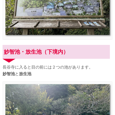
妙智池・放生池（下境内）
長谷寺に入ると目の前には２つの池があります。
妙智池
と
放生池