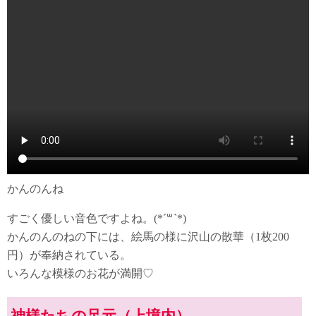
かんのんね
すごく優しい音色ですよね。(*´꒳`*)
かんのんのねの下には、絵馬の様に沢山の散華（1枚200
円）が奉納されている。
いろんな模様のお花が満開♡
神様たちの足元（上境内）