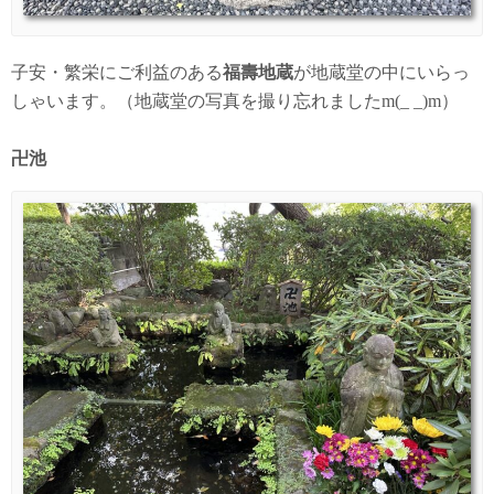
子安・繁栄にご利益のある
福壽地蔵
が地蔵堂の中にいらっ
しゃいます。（地蔵堂の写真を撮り忘れましたm(_ _)m）
卍池