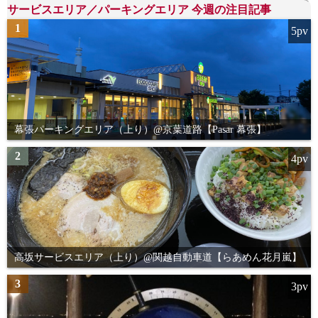
サービスエリア／パーキングエリア 今週の注目記事
ペ
1
5pv
ー
ジ
送
り
幕張パーキングエリア（上り）@京葉道路【Pasar 幕張】
2
4pv
高坂サービスエリア（上り）@関越自動車道【らあめん花月嵐】
3
3pv