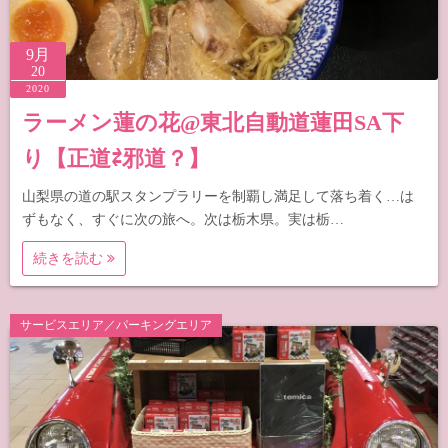
9月
20
2020
ラーメン蓮の花@東北自動道蓮田SA下
り【正道⇄邪道？】
山梨県の道の駅スタンプラリーを制覇し満足して落ち着く…は
ずもなく、すぐに次の旅へ。次は栃木県。実は栃…
続きを読む
サービスエリア／パーキングエリア