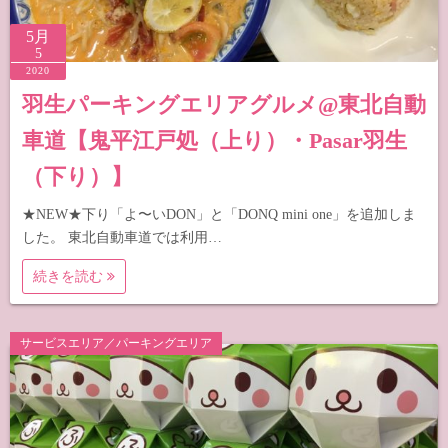
5月
5
2020
羽生パーキングエリアグルメ@東北自動
車道【鬼平江戸処（上り）・Pasar羽生
（下り）】
★NEW★下り「よ〜いDON」と「DONQ mini one」を追加しま
した。 東北自動車道では利用…
続きを読む
サービスエリア／パーキングエリア