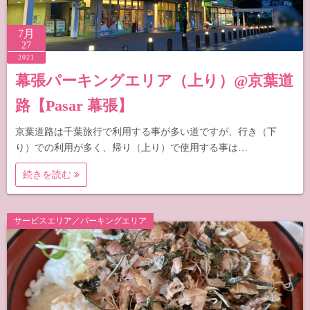
7月
27
2021
幕張パーキングエリア（上り）@京葉道
路【Pasar 幕張】
京葉道路は千葉旅行で利用する事が多い道ですが、行き（下
り）での利用が多く、帰り（上り）で使用する事は…
続きを読む
サービスエリア／パーキングエリア