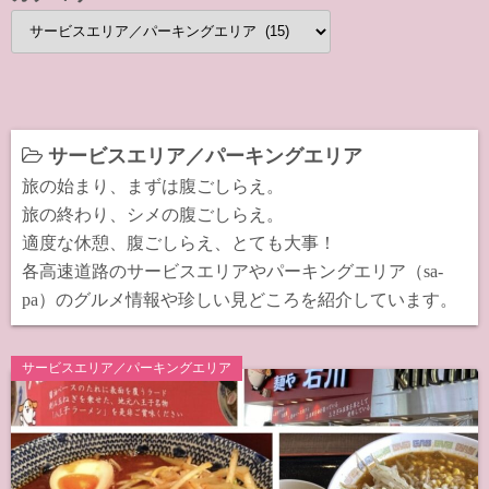
カ
テ
ゴ
リ
ー
サービスエリア／パーキングエリア
旅の始まり、まずは腹ごしらえ。
旅の終わり、シメの腹ごしらえ。
適度な休憩、腹ごしらえ、とても大事！
各高速道路のサービスエリアやパーキングエリア（sa-
pa）のグルメ情報や珍しい見どころを紹介しています。
サービスエリア／パーキングエリア