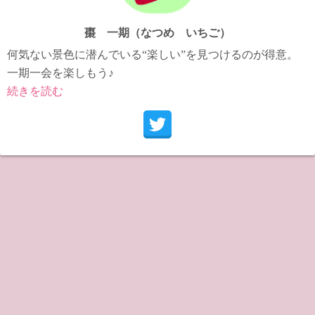
棗 一期（なつめ いちご）
何気ない景色に潜んでいる“楽しい”を見つけるのが得意。
一期一会を楽しもう♪
続きを読む