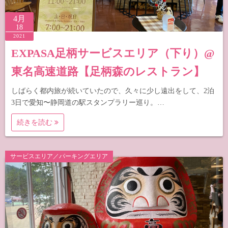
4月
18
2021
EXPASA足柄サービスエリア（下り）@
東名高速道路【足柄森のレストラン】
しばらく都内旅が続いていたので、久々に少し遠出をして、2泊
3日で愛知〜静岡道の駅スタンプラリー巡り。…
続きを読む
サービスエリア／パーキングエリア