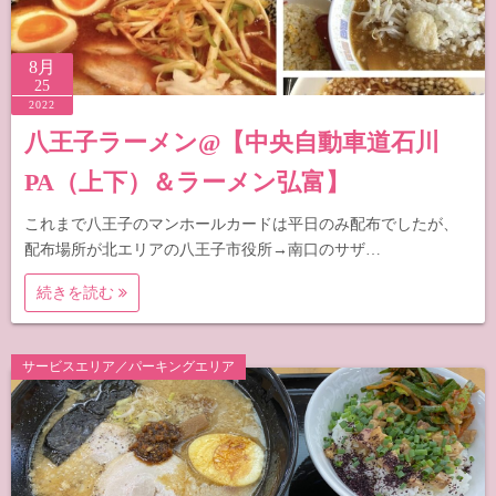
8月
25
2022
八王子ラーメン@【中央自動車道石川
PA（上下）＆ラーメン弘富】
これまで八王子のマンホールカードは平日のみ配布でしたが、
配布場所が北エリアの八王子市役所→南口のサザ…
続きを読む
サービスエリア／パーキングエリア