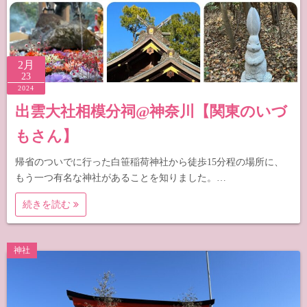
2月
23
2024
出雲大社相模分祠@神奈川【関東のいづ
もさん】
帰省のついでに行った白笹稲荷神社から徒歩15分程の場所に、
もう一つ有名な神社があることを知りました。…
続きを読む
神社