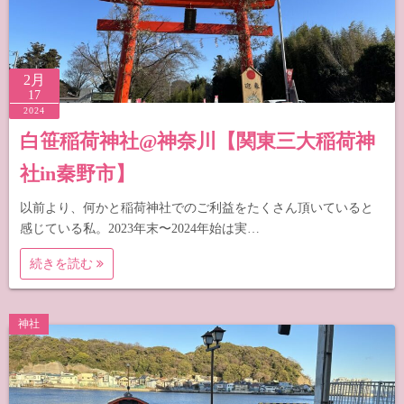
2月
17
2024
白笹稲荷神社@神奈川【関東三大稲荷神
社in秦野市】
以前より、何かと稲荷神社でのご利益をたくさん頂いていると
感じている私。2023年末〜2024年始は実…
続きを読む
神社