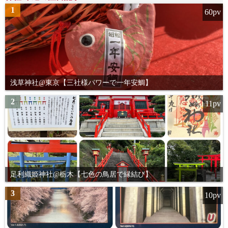
ペ
1
60pv
ー
ジ
送
り
浅草神社@東京【三社様パワーで一年安鯛】
2
11pv
足利織姫神社@栃木【七色の鳥居で縁結び】
3
10pv