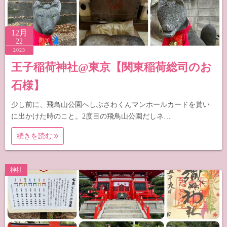
12月
22
2023
王子稲荷神社@東京【関東稲荷総司のお
石様】
少し前に、飛鳥山公園へしぶさわくんマンホールカードを貰い
に出かけた時のこと。2度目の飛鳥山公園だしネ…
続きを読む
神社