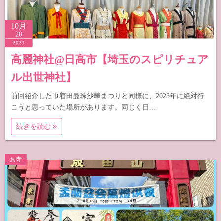
10月
20
2023
高麗神社@日高市【埼玉のスピリチュア
ル出世神社】
前回紹介した巾着田曼珠沙華まつりと同様に、2023年に絶対行
こうと思っていた場所があります。同じく日…
続きを読む
お寺