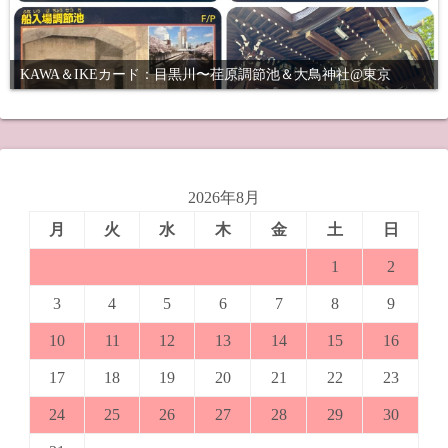
KAWA＆IKEカード：目黒川〜荏原調節池＆大鳥神社@東京
2026年8月
月
火
水
木
金
土
日
1
2
3
4
5
6
7
8
9
10
11
12
13
14
15
16
17
18
19
20
21
22
23
24
25
26
27
28
29
30