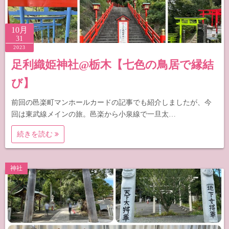
10月
31
2023
足利織姫神社@栃木【七色の鳥居で縁結
び】
前回の邑楽町マンホールカードの記事でも紹介しましたが、今
回は東武線メインの旅。邑楽から小泉線で一旦太…
続きを読む
神社