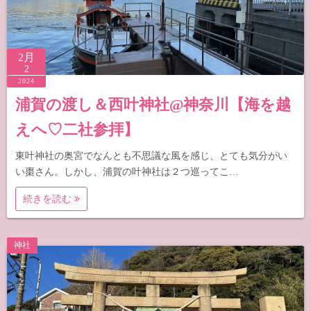
2月
2
2024
浦賀の渡し＆西叶神社@神奈川【海を越
えへ♡二社参拝】
東叶神社の奥宮でなんとも不思議な風を感じ、とても気分がい
い棗さん。しかし、浦賀の叶神社は２つ巡ってこ…
続きを読む
神社