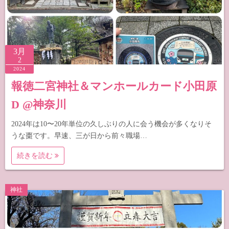
3月
2
2024
報徳二宮神社＆マンホールカード小田原
D @神奈川
2024年は10〜20年単位の久しぶりの人に会う機会が多くなりそ
うな棗です。早速、三が日から前々職場…
続きを読む
神社