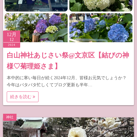
12月
12
2024
白山神社あじさい祭@文京区【結びの神
様♡菊理姫さま】
本中的に寒い毎日が続く2024年12月、皆様お元気でしょうか？
今年はバタバタ忙しくてブログ更新も半年…
続きを読む
神社