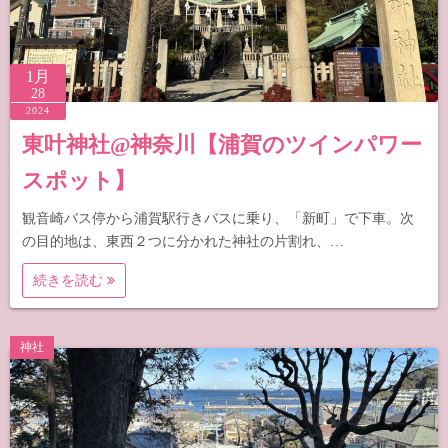
1月
28
2024
東叶神社@神奈川【浦賀のツインパワー
スポット】
観音崎バス停から浦賀駅行きバスに乗り、「新町」で下車。次
の目的地は、東西２つに分かれた神社の片割れ、…
続きを読む
神社