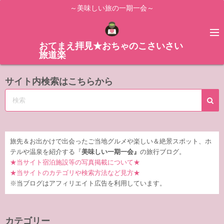
コ
～美味しい旅の一期一会～
ン
テ
ン
おてまえ拝見★おちゃのこさいさい
旅道楽
ツ
へ
サイト内検索はこちらから
ス
キ
ッ
プ
旅先＆お出かけで出会ったご当地グルメや楽しい＆絶景スポット、ホ
テルや温泉を紹介する『
美味しい一期一会』
の旅行ブログ。
★当サイト宿泊施設等の写真掲載について★
★当サイトのカテゴリや検索方法など見方★
※当ブログはアフィリエイト広告を利用しています。
カテゴリー