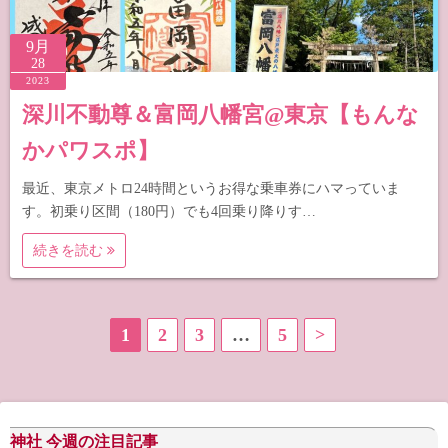
9月
28
2023
深川不動尊＆富岡八幡宮@東京【もんな
かパワスポ】
最近、東京メトロ24時間というお得な乗車券にハマっていま
す。初乗り区間（180円）でも4回乗り降りす…
続きを読む
投
1
2
3
…
5
>
稿
の
神社 今週の注目記事