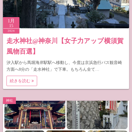
1月
15
2024
走水神社@神奈川【女子力アップ横須賀
風物百選】
汐入駅から馬堀海岸駅駅へ移動し、今度は京浜急行バス観音崎
方面へ8分の「走水神社」で下車。もちろん全て…
続きを読む
神社