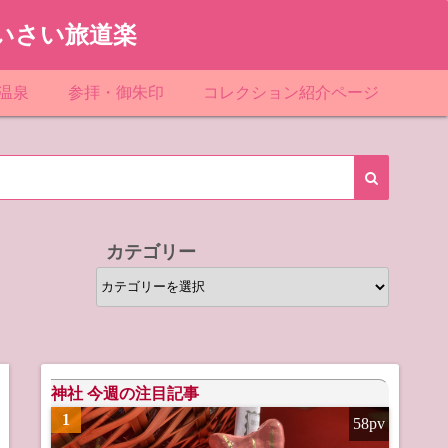
いさい旅道楽
温泉
参拝・御朱印
コレクション紹介ページ
館＆民宿
お寺
「関東」道の駅スタンプ一覧
ループ
神社
「東北」道の駅スタンプ一覧
ルグループ
「中部」道の駅スタンプ一覧
カテゴリー
スリゾート
マンホールカード
カ
テ
テル
橋カード
ゴ
リ
ル・ビジネスホテル
ー
神社 今週の注目記事
1
58pv