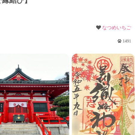
で縁結び】
梨
野
なつめいちご
1491