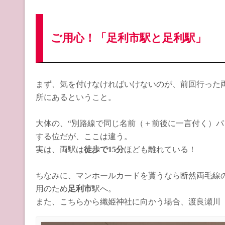
ご用心！「足利市駅と足利駅」
まず、気を付けなければいけないのが、前回行った
所にあるということ。
大体の、“別路線で同じ名前（＋前後に一言付く）パ
する位だが、ここは違う。
実は、両駅は
徒歩で15分
ほども離れている！
ちなみに、マンホールカードを貰うなら断然両毛線
用のため
足利市
駅へ。
また、こちらから織姫神社に向かう場合、渡良瀬川