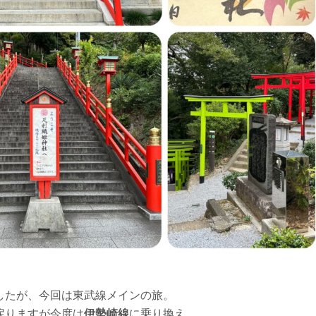
したが、今回は東武線メインの旅。
戻りますが今度は
伊勢崎線
に乗り換え。