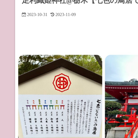
足利織姫神社@栃木【七色の鳥居
道の駅 山
2023-10-31
2023-11-09
道の駅 長