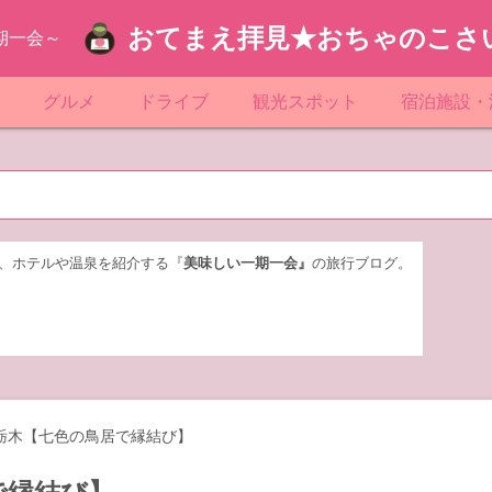
おてまえ拝見★おちゃのこさ
期一会～
ぷ
グルメ
ドライブ
観光スポット
宿泊施設・
葉
京都のマンホール
飲食店放浪記
サービスエリア／パーキングエリア
●●の駅シリーズ
ホテル・旅
京
知
奈川県のマンホール
阪府のマンホール
お土産＆テイクアウト
レトロ自販機・ドライブイン
漁港
おおるりグ
玉
岡
城
玉県のマンホール
城県のマンホール
遊び・体験
伊東園ホテ
、ホテルや温泉を紹介する『
美味しい一期一会』
の旅行ブログ。
奈川
島
葉県のマンホール
島県のマンホール
岡県のマンホール
リブマック
城
城県のマンホール
スーパーホ
馬
木県のマンホール
シティホテ
栃木【七色の鳥居で縁結び】
木
馬県のマンホール