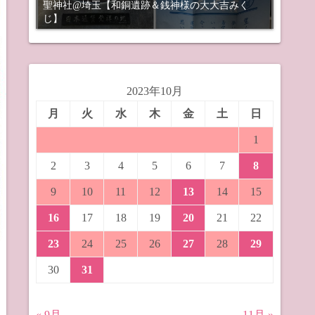
聖神社@埼玉【和銅遺跡＆銭神様の大大吉みく
じ】
2023年10月
月
火
水
木
金
土
日
1
2
3
4
5
6
7
8
9
10
11
12
13
14
15
16
17
18
19
20
21
22
23
24
25
26
27
28
29
30
31
« 9月
11月 »