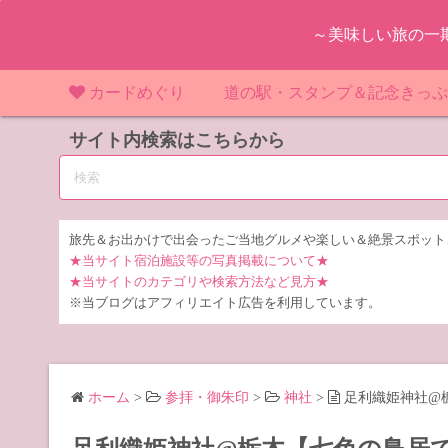
コ
～美味しい旅の一
ン
テ
ン
カードめぐり
道の駅・スタンプ＆記念きっ
ツ
マンホールカード
サイト内検索はこちらから
マンホールカード（関東）
道の駅（関東）
道の駅 千
東
へ
ス
IKEカード
マンホールカード（近畿）
道の駅（中部）
道の駅 東
道の駅 愛
神
大
キ
ッ
KAWAカード
マンホールカード（東北）
道の駅（東北）
道の駅 埼
道の駅 静
道の駅 宮
埼
宮
旅先＆お出かけで出会ったご当地グルメや楽しい＆絶景スポット
プ
★当サイト宿泊施設等の写真掲載について★
橋カード
マンホールカード（中部）
道の駅（北陸）
道の駅 神
道の駅 福
千
福
静
★当サイトのカテゴリや検索方法など見方★
※当ブログはアフィリエイト広告を利用しています。
ダムカード
道の駅 茨
茨
LOGetカード
道の駅 群
栃
ホーム
>
参拝・御朱印
>
神社
>
足利織姫神社@
道の駅 栃
群