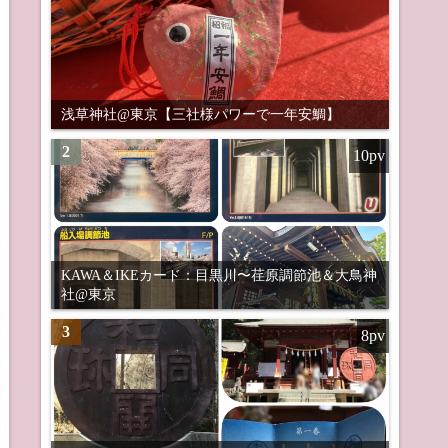
浅草神社@東京【三社様パワーで一年安鯛】
2
10pv
KAWA＆IKEカード：目黒川〜荏原調節池＆大鳥神
社@東京
3
8pv