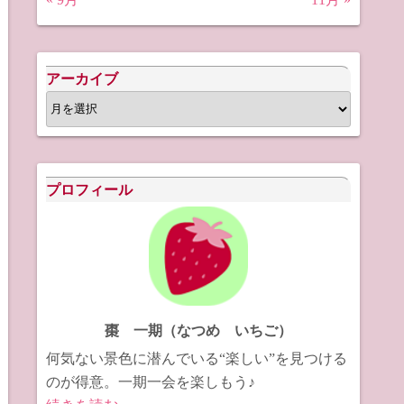
アーカイブ
ア
ー
カ
イ
プロフィール
ブ
棗 一期（なつめ いちご）
何気ない景色に潜んでいる“楽しい”を見つける
のが得意。一期一会を楽しもう♪