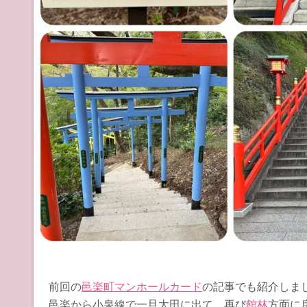
前回の
邑楽町マンホールカード
の記事でも紹介しま
邑楽から小泉線で一旦太田に出て、再び
館林
方面に