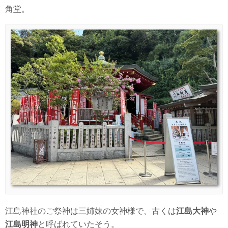
角堂。
江島神社のご祭神は三姉妹の女神様で、古くは
江島大神
や
江島明神
と呼ばれていたそう。