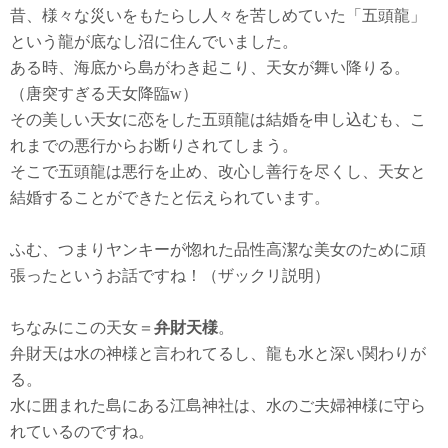
昔、様々な災いをもたらし人々を苦しめていた「五頭龍」
という龍が底なし沼に住んでいました。
ある時、海底から島がわき起こり、天女が舞い降りる。
（唐突すぎる天女降臨w）
その美しい天女に恋をした五頭龍は結婚を申し込むも、こ
れまでの悪行からお断りされてしまう。
そこで五頭龍は悪行を止め、改心し善行を尽くし、天女と
結婚することができたと伝えられています。
ふむ、つまりヤンキーが惚れた品性高潔な美女のために頑
張ったというお話ですね！（ザックリ説明）
ちなみにこの天女＝
弁財天様
。
弁財天は水の神様と言われてるし、龍も水と深い関わりが
る。
水に囲まれた島にある江島神社は、水のご夫婦神様に守ら
れているのですね。