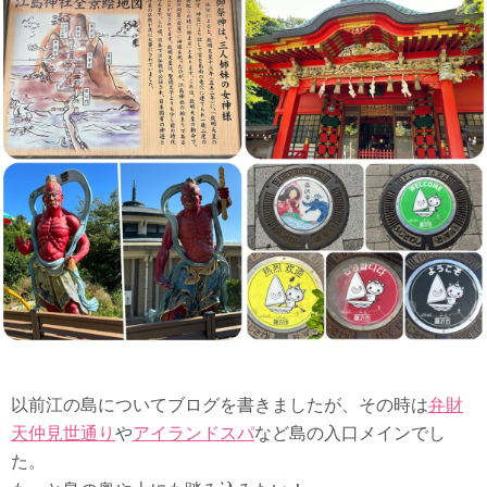
以前江の島についてブログを書きましたが、その時は
弁財
天仲見世通り
や
アイランドスパ
など島の入口メインでし
た。