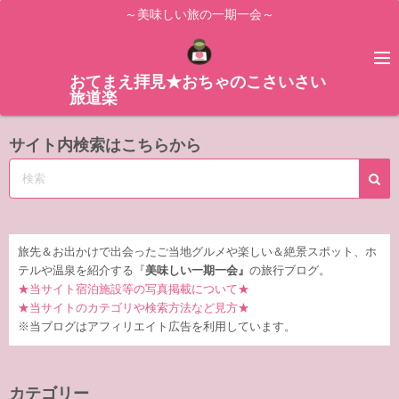
コ
～美味しい旅の一期一会～
ン
テ
ン
おてまえ拝見★おちゃのこさいさい
旅道楽
ツ
へ
サイト内検索はこちらから
ス
キ
ッ
プ
旅先＆お出かけで出会ったご当地グルメや楽しい＆絶景スポット、ホ
テルや温泉を紹介する『
美味しい一期一会』
の旅行ブログ。
★当サイト宿泊施設等の写真掲載について★
★当サイトのカテゴリや検索方法など見方★
※当ブログはアフィリエイト広告を利用しています。
カテゴリー