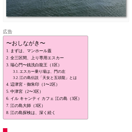
広告
〜おしながき〜
まずは、マンホール蓋
全三区間、上り専用エスカー
瑞心門〜銭洗白龍王（1区）
エスカー乗り場は、門の左
江の島伝説「天女と五頭龍」とは
辺津宮・御朱印（1〜2区）
中津宮（2〜3区）
イル キャンティ カフェ 江の島（3区）
江の島大師（3区）
江の島探検は、深く続く