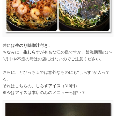
丼には
生のり味噌汁付き
。
ちなみに、
生しらす
が有名な江の島ですが、禁漁期間の1〜
3月中や不漁の時はお店に出ないのでご注意ください。
さらに、とびっちょでは意外なものにも“しらす”が入って
る。
それはこちらの、
しらすアイス
（310円）
※今はアイスは本店のみのメニューっぽい？