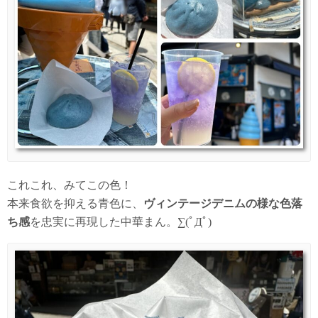
これこれ、みてこの色！
本来食欲を抑える青色に、
ヴィンテージデニムの様な色落
ち感
を忠実に再現した中華まん。∑(ﾟДﾟ)