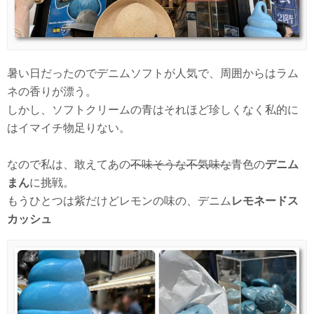
暑い日だったのでデニムソフトが人気で、周囲からはラム
ネの香りが漂う。
しかし、ソフトクリームの青はそれほど珍しくなく私的に
はイマイチ物足りない。
なので私は、敢えてあの
不味そうな不気味な
青色の
デニム
まん
に挑戦。
もうひとつは紫だけどレモンの味の、デニム
レモネードス
カッシュ