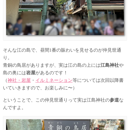
そんな江の島で、昼間1番の賑わいを見せるのが仲見世通
り。
青銅の鳥居がありますが、実は江の島の上には
江島神社
や
島の奥には
岩屋
があるのです！
（
神社・岩屋
・
イルミネーション
等については次回以降書
いていきますので、お楽しみに〜）
ということで、この仲見世通りって実は江島神社の
参道
な
んですよ。