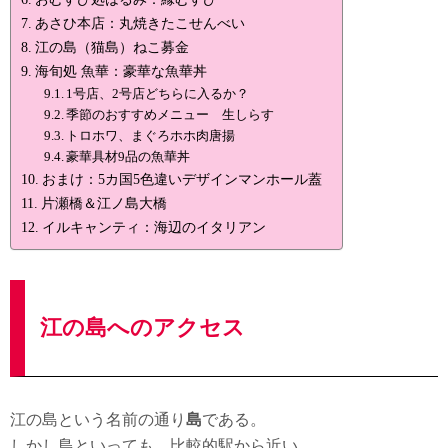
あさひ本店：丸焼きたこせんべい
江の島（猫島）ねこ募金
海旬処 魚華：豪華な魚華丼
1号店、2号店どちらに入るか？
季節のおすすめメニュー 生しらす
トロホワ、まぐろホホ肉唐揚
豪華具材9品の魚華丼
おまけ：5カ国5色違いデザインマンホール蓋
片瀬橋＆江ノ島大橋
イルキャンティ：海辺のイタリアン
江の島へのアクセス
江の島という名前の通り
島
である。
しかし島といっても、比較的駅から近い。