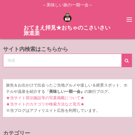
コ
～美味しい旅の一期一会～
ン
テ
ン
おてまえ拝見★おちゃのこさいさい
旅道楽
ツ
へ
サイト内検索はこちらから
ス
キ
ッ
プ
旅先＆お出かけで出会ったご当地グルメや楽しい＆絶景スポット、ホ
テルや温泉を紹介する『
美味しい一期一会』
の旅行ブログ。
★当サイト宿泊施設等の写真掲載について★
★当サイトのカテゴリや検索方法など見方★
※当ブログはアフィリエイト広告を利用しています。
カテゴリー