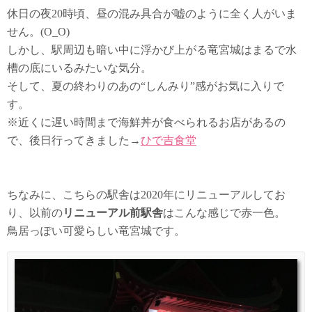
休日の夜20時頃、昼の混み具合が嘘のように全く人がいま
せん。(O_O)
しかし、駅周辺も暗い中に浮かび上がる竜宮城はまるで水
槽の底にいるみたいな気分。
そして、夏の終わりのあの“しんみり”感がお気に入りで
す。
※近くに遅い時間まで海鮮丼が食べられるお店があるの
で、後日行ってきました→
ひで吉食堂
ちなみに、こちらの駅舎は2020年にリニューアルしてお
り、以前の
リニューアル前駅舎
はこんな感じで赤一色。
鳥居っぽい可愛らしい竜宮城です。