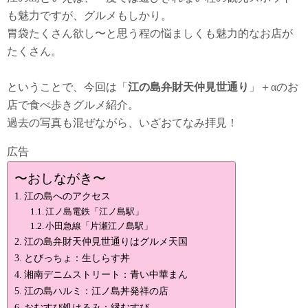
も魅力ですが、グルメもしかり。
胃袋たくさん欲し〜と思う程の悩ましくも魅力的なお店が
たくさん。
ということで、今回は「
江の島弁財天仲見世通り
」＋αのお
店で食べ歩きグルメ紹介。
過去の写真も混ぜながら、いざおてなみ拝見！
広告
〜おしながき〜
江の島へのアクセス
江ノ島電鉄「江ノ島駅」
小田急線「片瀬江ノ島駅」
江の島弁財天仲見世通りはグルメ天国
とびっちょ：生しらす丼
湘南デニムストリート：青い中華まん
江の島ハルミ：江ノ島丼発祥の店
おむすび処はるみ：縁むすび