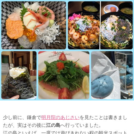
少し前に、鎌倉で
明月院のあじさい
を見たことは書きまし
たが、実はその後に
江の島
へ行っていました。
江の島といえば、一度では遊びきれない程の観光スポット