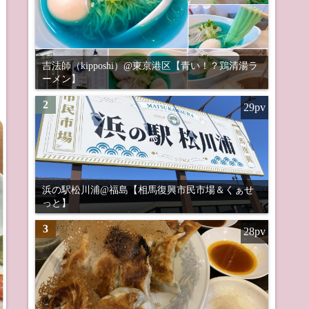
吉法師（kipposhi）@東京港区【青い！？鶏清湯ラ
ーメン】
2
29pv
浜の駅松川浦@福島【相馬復興市民市場＆くぁせ
っと】
3
28pv