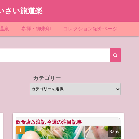
いさい旅道楽
温泉
参拝・御朱印
コレクション紹介ページ
館＆民宿
お寺
「関東」道の駅スタンプ一覧
ループ
神社
「東北」道の駅スタンプ一覧
ルグループ
「中部」道の駅スタンプ一覧
カテゴリー
スリゾート
マンホールカード
カ
テ
テル
橋カード
ゴ
リ
ル・ビジネスホテル
ー
飲食店放浪記 今週の注目記事
1
32pv