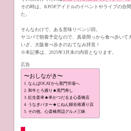
その時は、KPOPアイドルのイベントやライブの合
た。
そんなわけで、ある意味リベンジ回。
ヤコバで朝着予定なので、真昼間っから食べ歩いて
いざ、大阪食べ歩きのおてなみ拝見！
※本記事は、2025年3月末の内容となります。
広告
〜おしながき〜
なんばOCATから黒門市場へ
和牛とろ握り★黒門寿し
紅生姜串★串かつだるま心斎橋店
うなぎバター★じねん鰻谷南通り店
その他、心斎橋周辺グルメ三昧