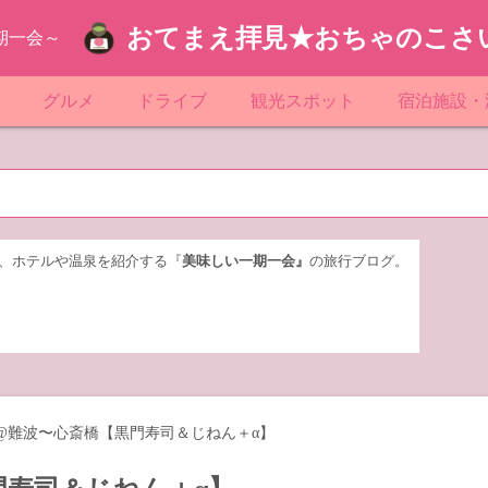
おてまえ拝見★おちゃのこさ
期一会～
ぷ
グルメ
ドライブ
観光スポット
宿泊施設・
葉
京都のマンホール
飲食店放浪記
サービスエリア／パーキングエリア
●●の駅シリーズ
ホテル・旅
京
知
奈川県のマンホール
阪府のマンホール
お土産＆テイクアウト
レトロ自販機・ドライブイン
漁港
おおるりグ
玉
岡
城
玉県のマンホール
城県のマンホール
遊び・体験
伊東園ホテ
、ホテルや温泉を紹介する『
美味しい一期一会』
の旅行ブログ。
奈川
島
葉県のマンホール
島県のマンホール
岡県のマンホール
リブマック
城
城県のマンホール
スーパーホ
馬
木県のマンホール
シティホテ
@難波〜心斎橋【黒門寿司＆じねん＋α】
木
馬県のマンホール