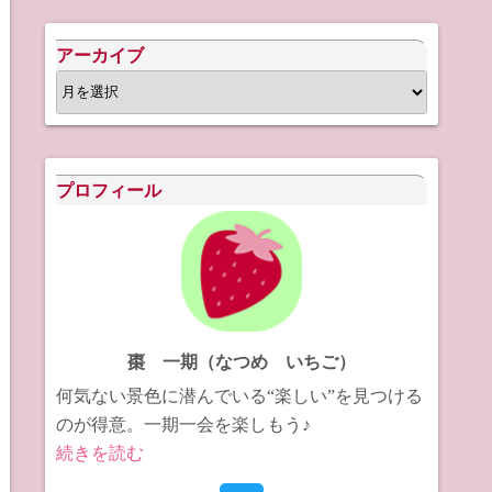
アーカイブ
ア
ー
カ
イ
プロフィール
ブ
棗 一期（なつめ いちご）
何気ない景色に潜んでいる“楽しい”を見つける
のが得意。一期一会を楽しもう♪
続きを読む