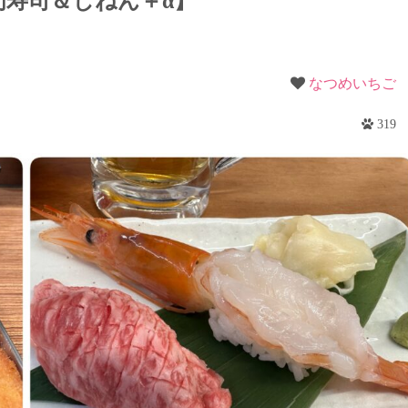
門寿司＆じねん＋α】
梨
野
なつめいちご
319