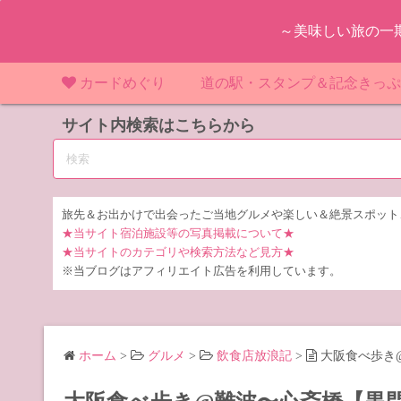
コ
～美味しい旅の一
ン
テ
ン
カードめぐり
道の駅・スタンプ＆記念きっ
ツ
マンホールカード
サイト内検索はこちらから
マンホールカード（関東）
道の駅（関東）
道の駅 千
東
へ
ス
IKEカード
マンホールカード（近畿）
道の駅（中部）
道の駅 東
道の駅 愛
神
大
キ
ッ
KAWAカード
マンホールカード（東北）
道の駅（東北）
道の駅 埼
道の駅 静
道の駅 宮
埼
宮
旅先＆お出かけで出会ったご当地グルメや楽しい＆絶景スポット
プ
★当サイト宿泊施設等の写真掲載について★
橋カード
マンホールカード（中部）
道の駅（北陸）
道の駅 神
道の駅 福
千
福
静
★当サイトのカテゴリや検索方法など見方★
※当ブログはアフィリエイト広告を利用しています。
ダムカード
道の駅 茨
茨
LOGetカード
道の駅 群
栃
ホーム
>
グルメ
>
飲食店放浪記
>
大阪食べ歩き
道の駅 栃
群