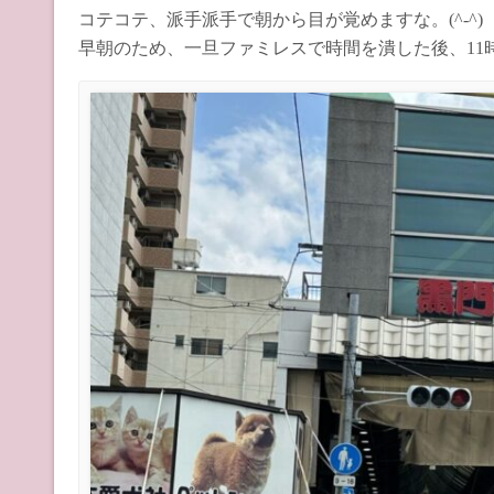
コテコテ、派手派手で朝から目が覚めますな。(^-^)
早朝のため、一旦ファミレスで時間を潰した後、11