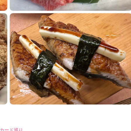
ルカード巡り
。