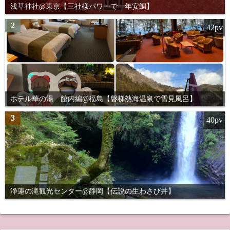
浅草神社@東京【三社様パワーで一年安鯛】
2
42pv
ホテル華の湯 館内編@福島【磐梯熱海温泉で雪見風呂】
3
40pv
浄蓮の滝観光センター@静岡【伝説の生わさび丼】