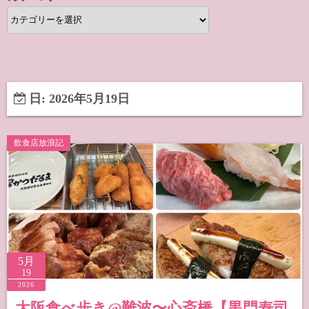
カ
テ
ゴ
リ
ー
日:
2026年5月19日
飲食店放浪記
5月
19
2026
大阪食べ歩き@難波〜心斎橋【黒門寿司