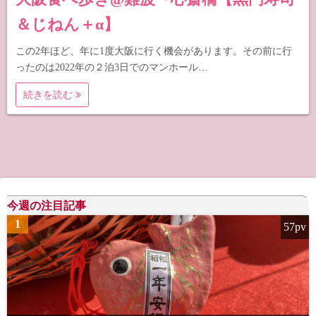
＆じねん＋α】
この2年ほど、年に1度大阪に行く機会があります。その前に行
ったのは2022年の２泊3日でのマンホール…
続きを読む
今週の注目記事
1
57pv