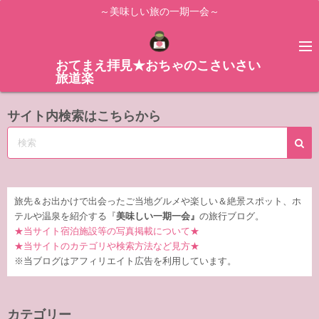
コ
～美味しい旅の一期一会～
ン
テ
ン
おてまえ拝見★おちゃのこさいさい
旅道楽
ツ
へ
サイト内検索はこちらから
ス
キ
ッ
プ
旅先＆お出かけで出会ったご当地グルメや楽しい＆絶景スポット、ホ
テルや温泉を紹介する『
美味しい一期一会』
の旅行ブログ。
★当サイト宿泊施設等の写真掲載について★
★当サイトのカテゴリや検索方法など見方★
※当ブログはアフィリエイト広告を利用しています。
カテゴリー