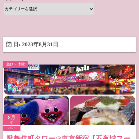
カ
テ
ゴ
リ
ー
日:
2023年8月31日
遊び・体験
8月
31
2023
歌舞伎町タワー@東京新宿【不夜城フー