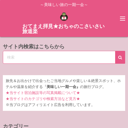
コ
～美味しい旅の一期一会～
ン
テ
ン
おてまえ拝見★おちゃのこさいさい
旅道楽
ツ
へ
サイト内検索はこちらから
ス
キ
ッ
プ
旅先＆お出かけで出会ったご当地グルメや楽しい＆絶景スポット、ホ
テルや温泉を紹介する『
美味しい一期一会』
の旅行ブログ。
★当サイト宿泊施設等の写真掲載について★
★当サイトのカテゴリや検索方法など見方★
※当ブログはアフィリエイト広告を利用しています。
カテゴリー