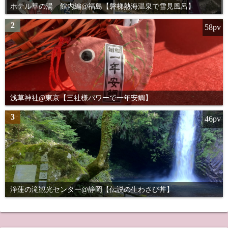
ホテル華の湯 館内編@福島【磐梯熱海温泉で雪見風呂】
2
58pv
浅草神社@東京【三社様パワーで一年安鯛】
3
46pv
浄蓮の滝観光センター@静岡【伝説の生わさび丼】