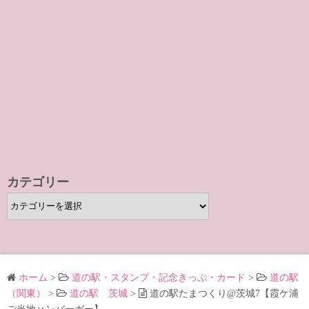
カテゴリー
カ
テ
ゴ
リ
ー
ホーム
>
道の駅・スタンプ・記念きっぷ・カード
>
道の駅
（関東）
>
道の駅 茨城
>
道の駅たまつくり@茨城7【霞ケ浦