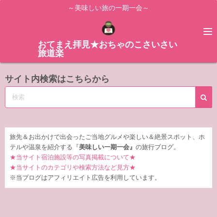
コ
～美味しい旅の一期一会～
ン
テ
ン
おてまえ拝見★おちゃのこさいさい
旅道楽
ツ
へ
サイト内検索はこちらから
ス
キ
ッ
プ
旅先＆お出かけで出会ったご当地グルメや楽しい＆絶景スポット、ホ
テルや温泉を紹介する『
美味しい一期一会』
の旅行ブログ。
★当サイト宿泊施設等の写真掲載について★
★当サイトのカテゴリや検索方法など見方★
※当ブログはアフィリエイト広告を利用しています。