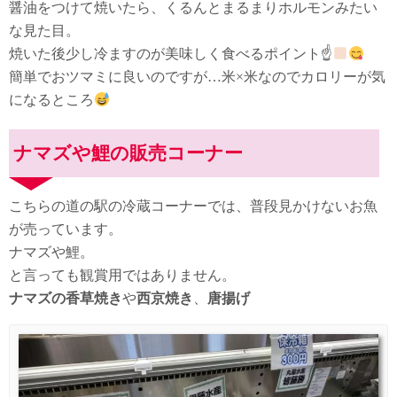
醤油をつけて焼いたら、くるんとまるまりホルモンみたい
な見た目。
焼いた後少し冷ますのが美味しく食べるポイント☝
簡単でおツマミに良いのですが…米×米なのでカロリーが気
になるところ
ナマズや鯉の販売コーナー
こちらの道の駅の冷蔵コーナーでは、普段見かけないお魚
が売っています。
ナマズや鯉。
と言っても観賞用ではありません。
ナマズの香草焼き
や
西京焼き
、
唐揚げ