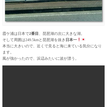
霞ケ浦は日本で
2番目
、琵琶湖の次に大きな湖。
そして周囲は249.5kmと琵琶湖を抜き
日本一
本当に大きいので、近くで見ると海に来ている気分になり
ます。
風が強かったので、浜辺みたいに波が漂う。