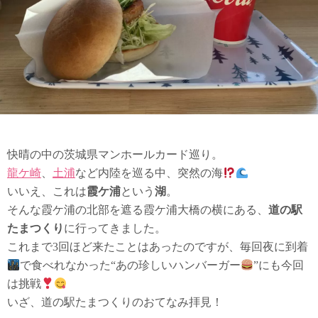
快晴の中の茨城県マンホールカード巡り。
龍ケ崎
、
土浦
など内陸を巡る中、突然の海
いいえ、これは
霞ケ浦
という
湖
。
そんな霞ケ浦の北部を遮る霞ケ浦大橋の横にある、
道の駅
たまつくり
に行ってきました。
これまで3回ほど来たことはあったのですが、毎回夜に到着
で食べれなかった“あの珍しいハンバーガー
”にも今回
は挑戦
いざ、道の駅たまつくりのおてなみ拝見！