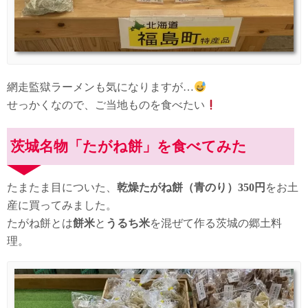
網走監獄ラーメンも気になりますが…
せっかくなので、ご当地ものを食べたい
茨城名物「たがね餅」を食べてみた
たまたま目についた、
乾燥たがね餅（青のり）350円
をお土
産に買ってみました。
たがね餅とは
餅米
と
うるち米
を混ぜて作る茨城の郷土料
理。