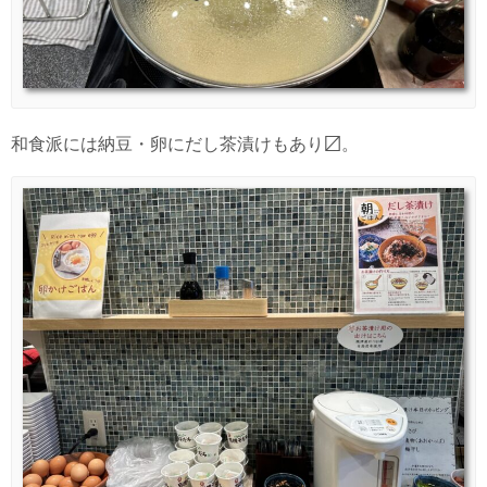
和食派には納豆・卵にだし茶漬けもあり〼。