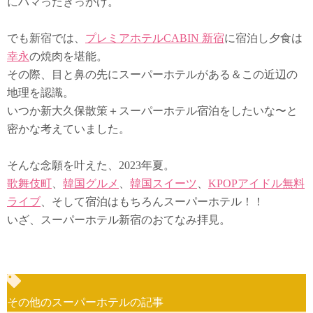
にハマったきっかけ。
でも新宿では、
プレミアホテルCABIN 新宿
に宿泊し夕食は
幸永
の焼肉を堪能。
その際、目と鼻の先にスーパーホテルがある＆この近辺の
地理を認識。
いつか新大久保散策＋スーパーホテル宿泊をしたいな〜と
密かな考えていました。
そんな念願を叶えた、2023年夏。
歌舞伎町
、
韓国グルメ
、
韓国スイーツ
、
KPOPアイドル無料
ライブ
、そして宿泊はもちろんスーパーホテル！！
いざ、スーパーホテル新宿のおてなみ拝見。
その他のスーパーホテルの記事