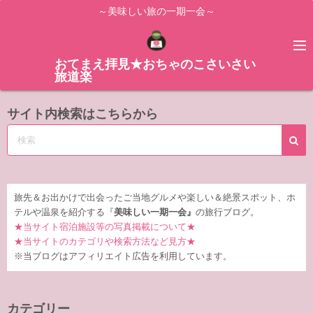
コ
～美味しい旅の一期一会～
ン
テ
ン
おてまえ拝見★おちゃのこさいさい
旅道楽
ツ
へ
サイト内検索はこちらから
ス
キ
ッ
プ
旅先＆お出かけで出会ったご当地グルメや楽しい＆絶景スポット、ホ
テルや温泉を紹介する『
美味しい一期一会』
の旅行ブログ。
★当サイト宿泊施設等の写真掲載について★
★当サイトのカテゴリや検索方法など見方★
※当ブログはアフィリエイト広告を利用しています。
カテゴリー