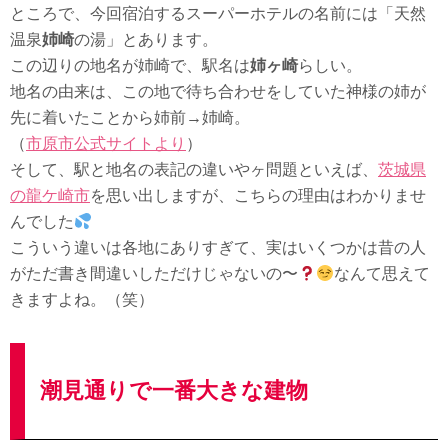
ところで、今回宿泊するスーパーホテルの名前には「天然
温泉
姉崎
の湯」とあります。
この辺りの地名が姉崎で、駅名は
姉ヶ崎
らしい。
地名の由来は、この地で待ち合わせをしていた神様の姉が
先に着いたことから姉前→姉崎。
（
市原市公式サイトより
）
そして、駅と地名の表記の違いやヶ問題といえば、
茨城県
の龍ケ崎市
を思い出しますが、こちらの理由はわかりませ
んでした
こういう違いは各地にありすぎて、実はいくつかは昔の人
がただ書き間違いしただけじゃないの〜
なんて思えて
きますよね。（笑）
潮見通りで一番大きな建物