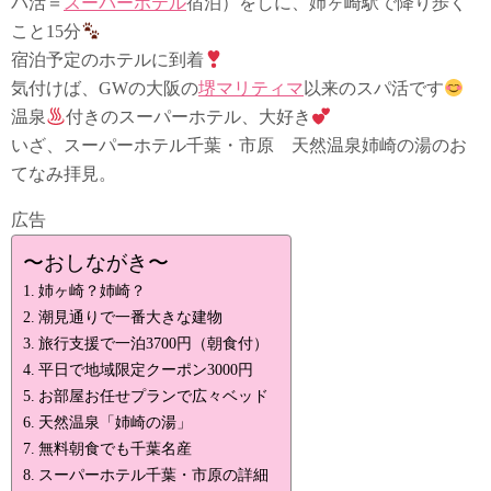
パ活＝
スーパーホテル
宿泊）をしに、姉ヶ崎駅で降り歩く
こと15分
宿泊予定のホテルに到着
気付けば、GWの大阪の
堺マリティマ
以来のスパ活です
温泉
付きのスーパーホテル、大好き
いざ、スーパーホテル千葉・市原 天然温泉姉崎の湯のお
てなみ拝見。
広告
〜おしながき〜
姉ヶ崎？姉崎？
潮見通りで一番大きな建物
旅行支援で一泊3700円（朝食付）
平日で地域限定クーポン3000円
お部屋お任せプランで広々ベッド
天然温泉「姉崎の湯」
無料朝食でも千葉名産
スーパーホテル千葉・市原の詳細