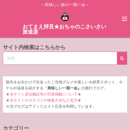
コ
～美味しい旅の一期一会～
ン
テ
ン
おてまえ拝見★おちゃのこさいさい
旅道楽
ツ
へ
サイト内検索はこちらから
ス
キ
ッ
プ
旅先＆お出かけで出会ったご当地グルメや楽しい＆絶景スポット、ホ
テルや温泉を紹介する『
美味しい一期一会』
の旅行ブログ。
★当サイト宿泊施設等の写真掲載について★
★当サイトのカテゴリや検索方法など見方★
※当ブログはアフィリエイト広告を利用しています。
カテゴリー