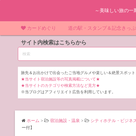
コ
～美味しい旅の一
ン
テ
ン
カードめぐり
道の駅・スタンプ＆記念きっ
ツ
マンホールカード
サイト内検索はこちらから
マンホールカード（関東）
道の駅（関東）
道の駅 千
東
へ
ス
IKEカード
マンホールカード（近畿）
道の駅（中部）
道の駅 東
道の駅 愛
神
大
キ
ッ
KAWAカード
マンホールカード（東北）
道の駅（東北）
道の駅 埼
道の駅 静
道の駅 宮
埼
宮
旅先＆お出かけで出会ったご当地グルメや楽しい＆絶景スポット
プ
★当サイト宿泊施設等の写真掲載について★
橋カード
マンホールカード（中部）
道の駅（北陸）
道の駅 神
道の駅 福
千
福
静
★当サイトのカテゴリや検索方法など見方★
※当ブログはアフィリエイト広告を利用しています。
ダムカード
道の駅 茨
茨
LOGetカード
道の駅 群
栃
ホーム
>
宿泊施設・温泉
>
シティホテル・ビジネ
道の駅 栃
群
ー付】