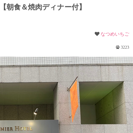
梨
東京【朝食＆焼肉ディナー付】
野
なつめいちご
3223