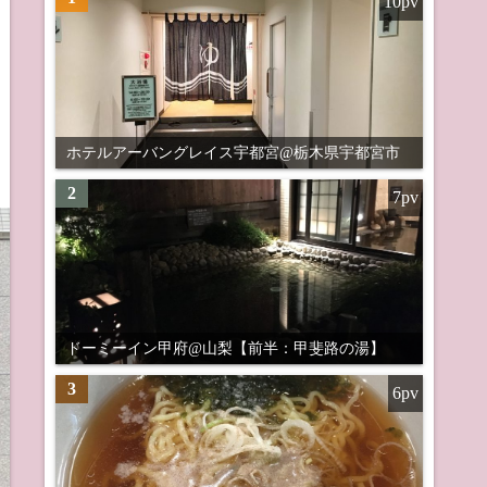
10pv
ホテルアーバングレイス宇都宮@栃木県宇都宮市
2
7pv
ドーミーイン甲府@山梨【前半：甲斐路の湯】
3
6pv