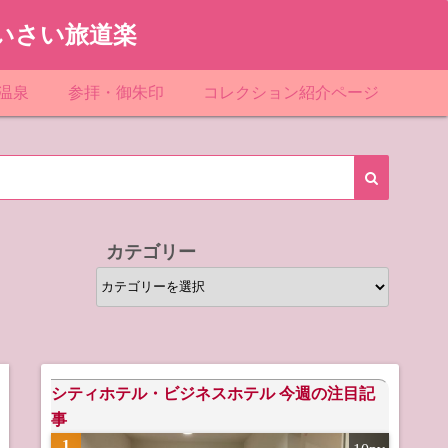
いさい旅道楽
温泉
参拝・御朱印
コレクション紹介ページ
館＆民宿
お寺
「関東」道の駅スタンプ一覧
ループ
神社
「東北」道の駅スタンプ一覧
ルグループ
「中部」道の駅スタンプ一覧
カテゴリー
スリゾート
マンホールカード
カ
テ
テル
橋カード
ゴ
リ
ル・ビジネスホテル
ー
シティホテル・ビジネスホテル 今週の注目記
事
1