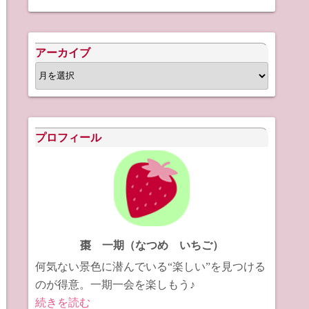
アーカイブ
ア
ー
カ
イ
プロフィール
ブ
棗 一期（なつめ いちご）
何気ない景色に潜んでいる“楽しい”を見つける
のが得意。一期一会を楽しもう♪
続きを読む