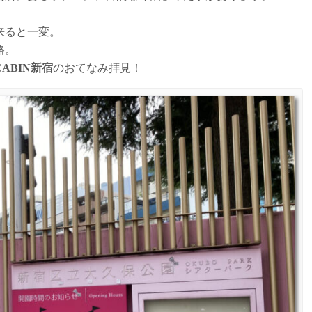
来ると一変。
路。
ABIN新宿
のおてなみ拝見！