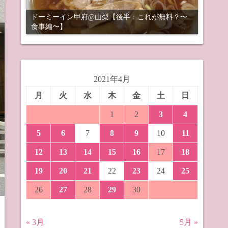
ドーミーイン甲府@山梨【後半：これが無料？〜
食事編〜】
2021年4月
月
火
水
木
金
土
日
1
2
3
4
5
6
7
8
9
10
11
12
13
14
15
16
17
18
19
20
21
22
23
24
25
26
27
28
29
30
« 3月
5月 »