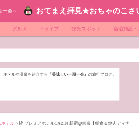
おてまえ拝見★おちゃのこさ
期一会～
ぷ
グルメ
ドライブ
観光スポット
宿泊施設・
葉
京都のマンホール
飲食店放浪記
サービスエリア／パーキングエリア
●●の駅シリーズ
ホテル・旅
京
知
奈川県のマンホール
阪府のマンホール
お土産＆テイクアウト
レトロ自販機・ドライブイン
漁港
おおるりグ
玉
岡
城
玉県のマンホール
城県のマンホール
遊び・体験
伊東園ホテ
、ホテルや温泉を紹介する『
美味しい一期一会』
の旅行ブログ。
奈川
島
葉県のマンホール
島県のマンホール
岡県のマンホール
リブマック
城
城県のマンホール
スーパーホ
馬
木県のマンホール
シティホテ
スホテル
>
プレミアホテルCABIN 新宿@東京【朝食＆焼肉ディナ
木
馬県のマンホール