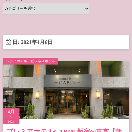
カ
テ
ゴ
リ
ー
日:
2021年4月6日
シティホテル・ビジネスホテル
4月
6
2021
プレミアホテルCABIN 新宿@東京【朝