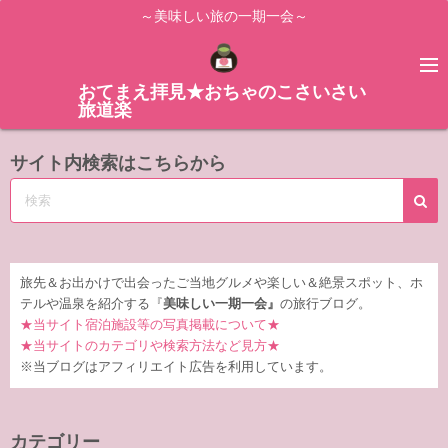
コ
～美味しい旅の一期一会～
ン
テ
ン
おてまえ拝見★おちゃのこさいさい
旅道楽
ツ
へ
サイト内検索はこちらから
ス
キ
ッ
プ
旅先＆お出かけで出会ったご当地グルメや楽しい＆絶景スポット、ホ
テルや温泉を紹介する『
美味しい一期一会』
の旅行ブログ。
★当サイト宿泊施設等の写真掲載について★
★当サイトのカテゴリや検索方法など見方★
※当ブログはアフィリエイト広告を利用しています。
カテゴリー