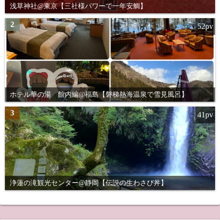
浅草神社@東京【三社様パワーで一年安鯛】
2
52pv
ホテル華の湯 館内編@福島【磐梯熱海温泉で雪見風呂】
3
41pv
浄蓮の滝観光センター@静岡【伝説の生わさび丼】