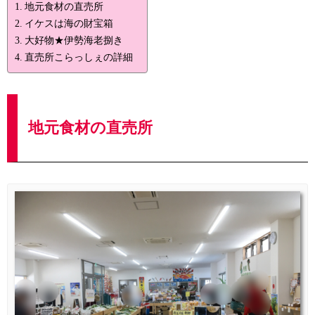
地元食材の直売所
イケスは海の財宝箱
大好物★伊勢海老捌き
直売所こらっしぇの詳細
地元食材の直売所