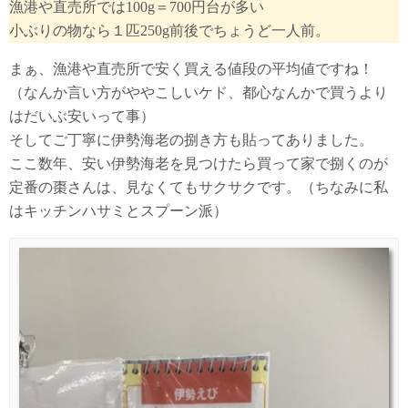
漁港や直売所では100g＝700円台が多い
小ぶりの物なら１匹250g前後でちょうど一人前。
まぁ、漁港や直売所で安く買える値段の平均値ですね！
（なんか言い方がややこしいケド、都心なんかで買うより
はだいぶ安いって事）
そしてご丁寧に伊勢海老の捌き方も貼ってありました。
ここ数年、安い伊勢海老を見つけたら買って家で捌くのが
定番の棗さんは、見なくてもサクサクです。（ちなみに私
はキッチンハサミとスプーン派）