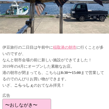
伊豆旅行の二日目は午前中に
稲取港の朝市
に行くことが多
いのですが、
なんと朝市会場の前に新しい施設ができてました！
2019年の4月にオープンした素敵なお店。
港の朝市が閉まっても、こちらは
8:30〜15:00
まで営業して
るのでのんびりお買い物ができます。
いざ、
こらっしぇ
のおてなみ拝見！
広告
〜おしながき〜