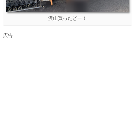
沢山買ったどー！
広告