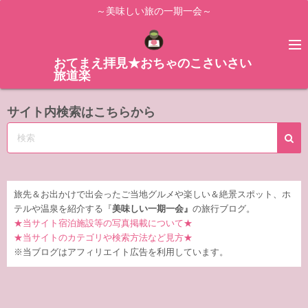
コ
～美味しい旅の一期一会～
ン
テ
ン
おてまえ拝見★おちゃのこさいさい
旅道楽
ツ
へ
サイト内検索はこちらから
ス
キ
ッ
プ
旅先＆お出かけで出会ったご当地グルメや楽しい＆絶景スポット、ホ
テルや温泉を紹介する『
美味しい一期一会』
の旅行ブログ。
★当サイト宿泊施設等の写真掲載について★
★当サイトのカテゴリや検索方法など見方★
※当ブログはアフィリエイト広告を利用しています。