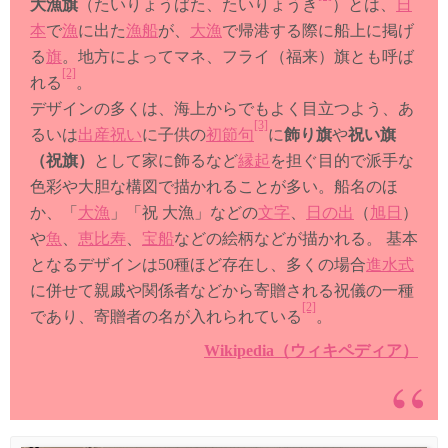
大漁旗
（たいりょうばた、たいりょうき
）とは、
日
本
で
漁
に出た
漁船
が、
大漁
で帰港する際に船上に掲げ
る
旗
。地方によってマネ、フライ（福来）旗とも呼ば
[2]
れる
。
デザインの多くは、海上からでもよく目立つよう、あ
[3]
るいは
出産祝い
に子供の
初節句
に
飾り旗
や
祝い旗
（祝旗）
として家に飾るなど
縁起
を担ぐ目的で派手な
色彩や大胆な構図で描かれることが多い。船名のほ
か、「
大漁
」「祝 大漁」などの
文字
、
日の出
（
旭日
）
や
魚
、
恵比寿
、
宝船
などの絵柄などが描かれる。 基本
となるデザインは50種ほど存在し、多くの場合
進水式
に併せて親戚や関係者などから寄贈される祝儀の一種
[2]
であり、寄贈者の名が入れられている
。
Wikipedia（ウィキペディア）