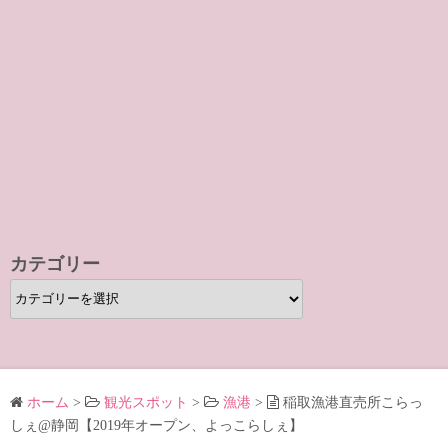
カテゴリー
カ
テ
ゴ
リ
ー
ホーム
>
観光スポット
>
漁港
>
稲取漁港直売所こらっ
しぇ@静岡【2019年オープン、よっこらしぇ】