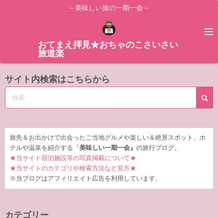
コ
～美味しい旅の一期一会～
ン
テ
ン
おてまえ拝見★おちゃのこさいさい
旅道楽
ツ
へ
サイト内検索はこちらから
ス
キ
ッ
プ
旅先＆お出かけで出会ったご当地グルメや楽しい＆絶景スポット、ホ
テルや温泉を紹介する『
美味しい一期一会』
の旅行ブログ。
★当サイト宿泊施設等の写真掲載について★
★当サイトのカテゴリや検索方法など見方★
※当ブログはアフィリエイト広告を利用しています。
カテゴリー