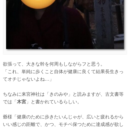
欲張って、大きな幹を何周もしながらフと思う。
「これ、単純に歩くこと自体が健康に良くて結果長生きっ
てオチじゃないよね…」
ちなみに来宮神社は「きのみや」と読みますが、古文書等
では「
木宮
」と書かれているらしい。
爺様「健康のために歩きたいんじゃが、広いと疲れるから
いい感じの距離で、かつ、モチベ保つために達成感が欲し