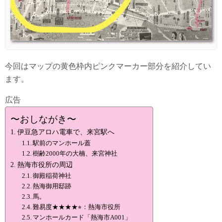
今回はマップの黄色枠内ピンクマーカー部分を紹介してい
ます。
広告
〜おしながき〜
伊豆急アロハ電車で、来宮駅へ
駅前のマンホール蓋
樹齢2000年の大楠、来宮神社
熱海市役所の周辺
御殿稲荷神社
熱海御用邸跡
馬。
難易度★★★★⭐︎：熱海市役所
マンホールカード「熱海市A001」