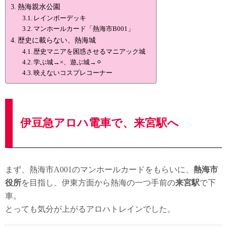
熱海親水公園
レインボーデッキ
マンホールカード「熱海市B001」
歴史に載らない、熱海城
歴史マニアを困惑させるマニアック城
学ぶ城→×、遊ぶ城→⚪︎
映えないコスプレコーナー
伊豆急アロハ電車で、来宮駅へ
まず、熱海市A001のマンホールカードをもらいに、
熱海市
役所
を目指し、伊東方面から熱海の一つ手前の
来宮駅
で下
車。
とっても気分が上がるアロハトレインでした。