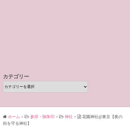
カテゴリー
カ
テ
ゴ
リ
ー
ホーム
>
参拝・御朱印
>
神社
>
花園神社@東京【夜の
街を守る神社】