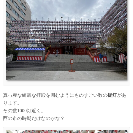
真っ赤な綺麗な拝殿を囲むようにものすごい数の
提灯
があ
ります。
その数1000灯近く。
酉の市の時期だけなのかな？