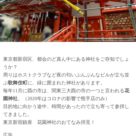
東京都新宿区、都会のど真ん中にある神社をご存知でしょ
うか？
周りはホストクラブなど夜の匂いぷんぷんなビルが立ち並
ぶ
歌舞伎町
に、緑に囲まれた神社があります。
毎年11月に酉の市は、関東三大酉の市の一つと言われる
花
園神社
。（2020年はコロナの影響で熊手店のみ）
目的地に向かう途中、時間があったので立ち寄って参拝し
てきました。
東京新宿鎮座 花園神社のおてなみ拝見！
広告