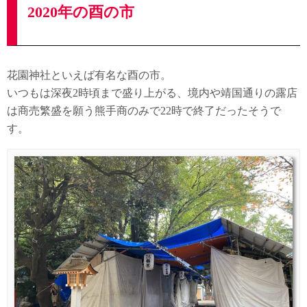
2020年の酉の市
花園神社といえば有名な酉の市。
いつもは深夜2時頃まで盛り上がる、境内や靖国通りの露店
は商売繁盛を願う熊手商のみで22時で終了だったそうで
す。