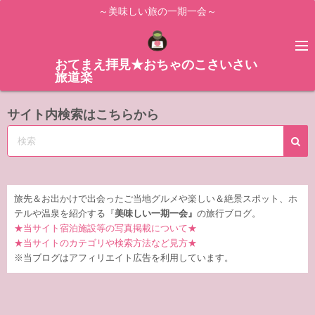
コ
～美味しい旅の一期一会～
ン
テ
ン
おてまえ拝見★おちゃのこさいさい
旅道楽
ツ
へ
サイト内検索はこちらから
ス
キ
ッ
プ
旅先＆お出かけで出会ったご当地グルメや楽しい＆絶景スポット、ホ
テルや温泉を紹介する『
美味しい一期一会』
の旅行ブログ。
★当サイト宿泊施設等の写真掲載について★
★当サイトのカテゴリや検索方法など見方★
※当ブログはアフィリエイト広告を利用しています。