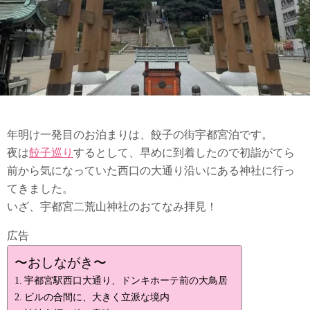
年明け一発目のお泊まりは、餃子の街宇都宮泊です。
夜は
餃子巡り
するとして、早めに到着したので初詣がてら
前から気になっていた西口の大通り沿いにある神社に行っ
てきました。
いざ、宇都宮二荒山神社のおてなみ拝見！
広告
〜おしながき〜
宇都宮駅西口大通り、ドンキホーテ前の大鳥居
ビルの合間に、大きく立派な境内