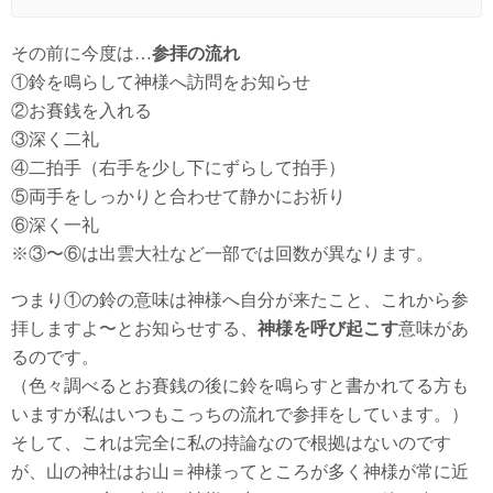
その前に今度は…
参拝の流れ
①鈴を鳴らして神様へ訪問をお知らせ
②お賽銭を入れる
③深く二礼
④二拍手（右手を少し下にずらして拍手）
⑤両手をしっかりと合わせて静かにお祈り
⑥深く一礼
※③〜⑥は出雲大社など一部では回数が異なります。
つまり①の鈴の意味は神様へ自分が来たこと、これから参
拝しますよ〜とお知らせする、
神様を呼び起こす
意味があ
るのです。
（色々調べるとお賽銭の後に鈴を鳴らすと書かれてる方も
いますが私はいつもこっちの流れで参拝をしています。）
そして、これは完全に私の持論なので根拠はないのです
が、山の神社はお山＝神様ってところが多く神様が常に近