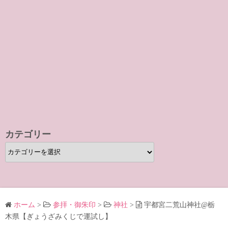
カテゴリー
カ
テ
ゴ
リ
ー
ホーム
>
参拝・御朱印
>
神社
>
宇都宮二荒山神社@栃
木県【ぎょうざみくじで運試し】