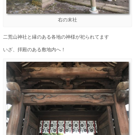
右の末社
二荒山神社と縁のある各地の神様が祀られてます
いざ、拝殿のある敷地内へ！