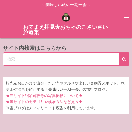
コ
～美味しい旅の一期一会～
ン
テ
ン
おてまえ拝見★おちゃのこさいさい
旅道楽
ツ
へ
サイト内検索はこちらから
ス
キ
ッ
プ
旅先＆お出かけで出会ったご当地グルメや楽しい＆絶景スポット、ホ
テルや温泉を紹介する『
美味しい一期一会』
の旅行ブログ。
★当サイト宿泊施設等の写真掲載について★
★当サイトのカテゴリや検索方法など見方★
※当ブログはアフィリエイト広告を利用しています。