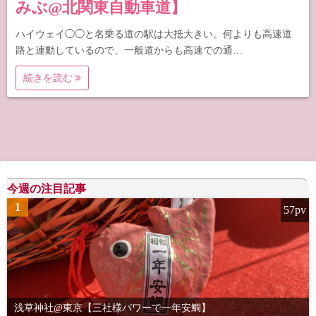
みぶ@北関東自動車道】
ハイウェイ◯◯と名乗る道の駅は大抵大きい。何よりも高速道
路と連動しているので、一般道からも高速での通…
続きを読む
今週の注目記事
1
57pv
浅草神社@東京【三社様パワーで一年安鯛】