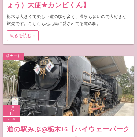
ょう）大使★カンピくん】
栃木は大きくて楽しい道の駅が多く、温泉も多いので大好きな
旅先です。こちらも地元民に愛されてる道の駅。…
続きを読む
橋カード
1月
12
2020
道の駅みぶ@栃木16【ハイウェーパーク