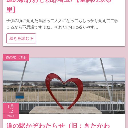
里】
子供の頃に覚えた童謡って大人になってもしっかり覚えてて歌
えるから不思議ですよね。それだけ心に残りやす…
続きを読む
道の駅 埼玉
1月
12
2020
道の駅かぞわたらせ（旧：きたかわ