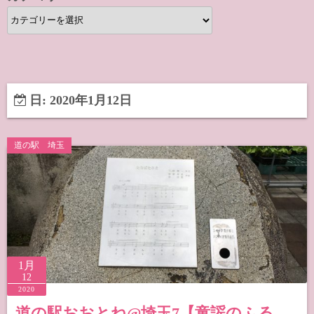
カ
テ
ゴ
リ
ー
日:
2020年1月12日
道の駅 埼玉
1月
12
2020
道の駅おおとね@埼玉7【童謡のふる