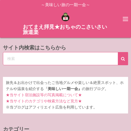
コ
～美味しい旅の一期一会～
ン
テ
ン
おてまえ拝見★おちゃのこさいさい
旅道楽
ツ
へ
サイト内検索はこちらから
ス
キ
ッ
プ
旅先＆お出かけで出会ったご当地グルメや楽しい＆絶景スポット、ホ
テルや温泉を紹介する『
美味しい一期一会』
の旅行ブログ。
★当サイト宿泊施設等の写真掲載について★
★当サイトのカテゴリや検索方法など見方★
※当ブログはアフィリエイト広告を利用しています。
カテゴリー