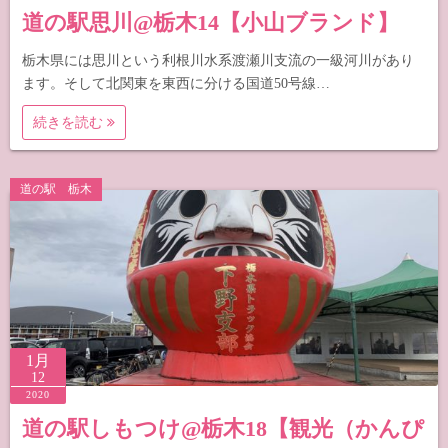
道の駅思川@栃木14【小山ブランド】
栃木県には思川という利根川水系渡瀬川支流の一級河川があり
ます。そして北関東を東西に分ける国道50号線…
続きを読む
道の駅 栃木
1月
12
2020
道の駅しもつけ@栃木18【観光（かんぴ