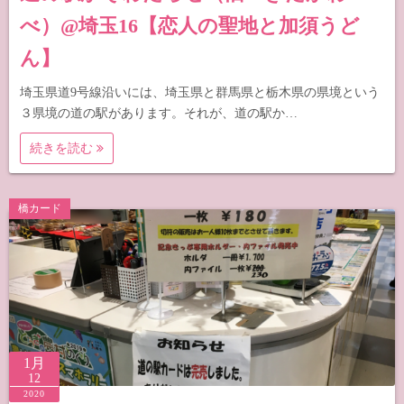
べ）@埼玉16【恋人の聖地と加須うど
ん】
埼玉県道9号線沿いには、埼玉県と群馬県と栃木県の県境という
３県境の道の駅があります。それが、道の駅か…
続きを読む
橋カード
1月
12
2020