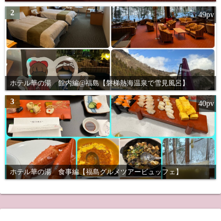
2
49pv
ホテル華の湯 館内編@福島【磐梯熱海温泉で雪見風呂】
3
40pv
ホテル華の湯 食事編【福島グルメツアービュッフェ】