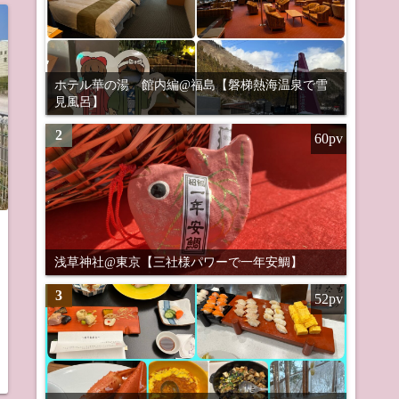
ホテル華の湯 館内編@福島【磐梯熱海温泉で雪
見風呂】
2
60pv
浅草神社@東京【三社様パワーで一年安鯛】
3
52pv