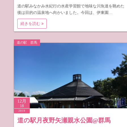
道の駅みなかみ水紀行の水産学習館で地味な川魚達を眺めた
後は目的の温泉地へ向かいました。今回は、伊東園…
続きを読む
道の駅 群馬
12月
18
2019
道の駅月夜野矢瀬親水公園@群馬