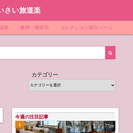
いさい旅道楽
温泉
参拝・御朱印
コレクション紹介ページ
館＆民宿
お寺
「関東」道の駅スタンプ一覧
ループ
神社
「東北」道の駅スタンプ一覧
ルグループ
「中部」道の駅スタンプ一覧
カテゴリー
スリゾート
マンホールカード
カ
テ
テル
橋カード
ゴ
リ
ル・ビジネスホテル
ー
今週の注目記事
1
77pv