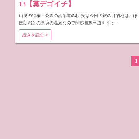
13【藁デゴイチ】
山奥の特権！公園のある道の駅 実は今回の旅の目的地は、ほ
ぼ新潟との県境の温泉なので関越自動車道をずっ…
続きを読む
投
1
稿
の
ペ
ー
ジ
送