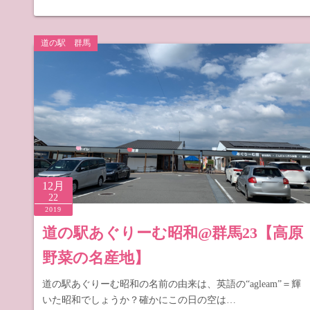
道の駅 群馬
12月
22
2019
道の駅あぐりーむ昭和@群馬23【高原
野菜の名産地】
道の駅あぐりーむ昭和の名前の由来は、英語の“agleam”＝輝
いた昭和でしょうか？確かにこの日の空は…