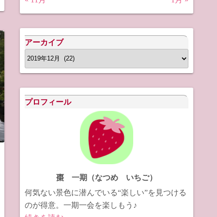
アーカイブ
ア
ー
カ
イ
プロフィール
ブ
棗 一期（なつめ いちご）
何気ない景色に潜んでいる“楽しい”を見つける
のが得意。一期一会を楽しもう♪