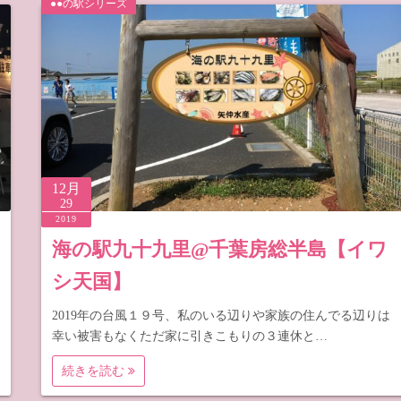
●●の駅シリーズ
梨
野
12月
29
2019
海の駅九十九里@千葉房総半島【イワ
シ天国】
2019年の台風１９号、私のいる辺りや家族の住んでる辺りは
幸い被害もなくただ家に引きこもりの３連休と…
続きを読む