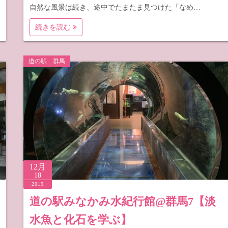
自然な風景は続き、途中でたまたま見つけた「なめ…
続きを読む
道の駅 群馬
12月
18
2019
道の駅みなかみ水紀行館@群馬7【淡
水魚と化石を学ぶ】