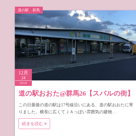
道の駅 群馬
12月
24
2019
道の駅おおた@群馬26【スバルの街】
この日最後の道の駅は17号線沿いにある、道の駅おおたに寄
りました。横長に広くてＪＡっぽい雰囲気の建物…
続きを読む