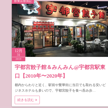
飲食店放浪記
道の駅 山
道の駅 長
12月
31
2019
宇都宮餃子館＆みんみん@宇都宮駅東
口【2010年〜2020年】
都内からわりと近く、駅前や繁華街に当日でも取れる安いビ
ジネスホテルも多いので、宇都宮餃子を食べ呑み歩…
続きを読む