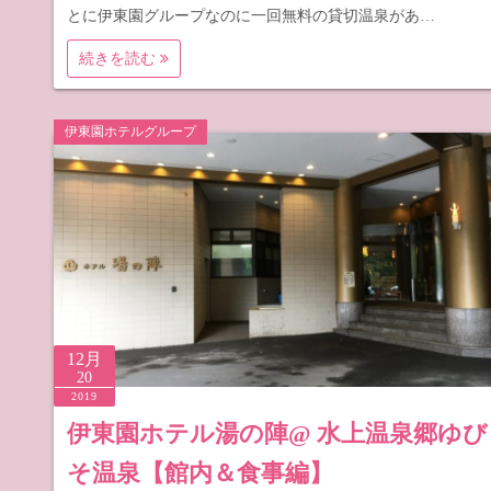
とに伊東園グループなのに一回無料の貸切温泉があ…
続きを読む
伊東園ホテルグループ
12月
20
2019
伊東園ホテル湯の陣@ 水上温泉郷ゆび
そ温泉【館内＆食事編】