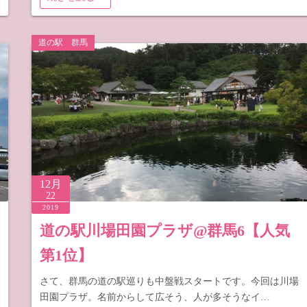
道の駅 群馬
12月
22
2019
道の駅川場田園プラザ@群馬6【人気
第1位】
さて、群馬の道の駅巡りも中盤戦スタートです。今回は川場
田園プラザ。名前からして広そう、人が多そうなイ…