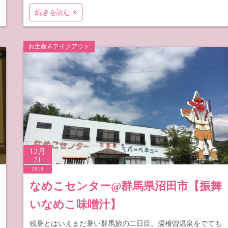
続きを読む
お土産＆テイクアウト
12月
21
2019
なめこセンター@群馬県沼田市【振舞
いなめこ味噌汁】
残暑とはいえまだ暑い群馬旅の二日目。湯檜曽温泉をでても