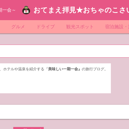
おてまえ拝見★おちゃのこさ
期一会～
ぷ
グルメ
ドライブ
観光スポット
宿泊施設・
葉
京都のマンホール
飲食店放浪記
サービスエリア／パーキングエリア
●●の駅シリーズ
ホテル・旅
京
知
奈川県のマンホール
阪府のマンホール
お土産＆テイクアウト
レトロ自販機・ドライブイン
漁港
おおるりグ
玉
岡
城
玉県のマンホール
城県のマンホール
遊び・体験
伊東園ホテ
、ホテルや温泉を紹介する『
美味しい一期一会』
の旅行ブログ。
奈川
島
葉県のマンホール
島県のマンホール
岡県のマンホール
リブマック
城
城県のマンホール
スーパーホ
馬
木県のマンホール
シティホテ
木
馬県のマンホール