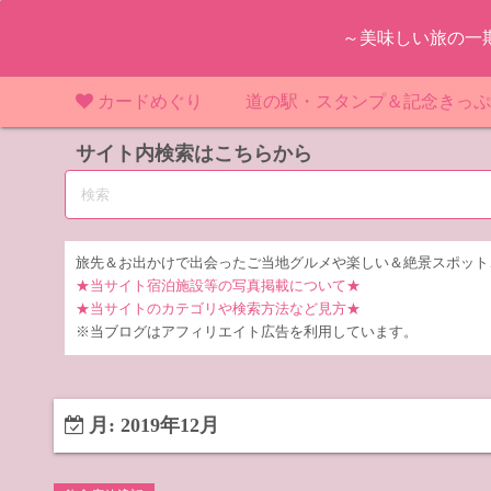
コ
～美味しい旅の一
ン
テ
ン
カードめぐり
道の駅・スタンプ＆記念きっ
ツ
マンホールカード
サイト内検索はこちらから
マンホールカード（関東）
道の駅（関東）
道の駅 千
東
へ
ス
IKEカード
マンホールカード（近畿）
道の駅（中部）
道の駅 東
道の駅 愛
神
大
キ
ッ
KAWAカード
マンホールカード（東北）
道の駅（東北）
道の駅 埼
道の駅 静
道の駅 宮
埼
宮
旅先＆お出かけで出会ったご当地グルメや楽しい＆絶景スポット
プ
★当サイト宿泊施設等の写真掲載について★
橋カード
マンホールカード（中部）
道の駅（北陸）
道の駅 神
道の駅 福
千
福
静
★当サイトのカテゴリや検索方法など見方★
※当ブログはアフィリエイト広告を利用しています。
ダムカード
道の駅 茨
茨
LOGetカード
道の駅 群
栃
月:
2019年12月
道の駅 栃
群