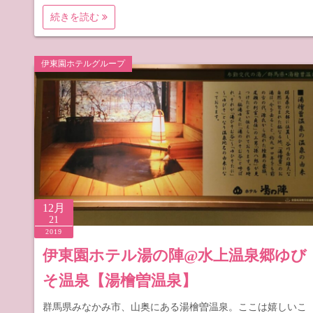
続きを読む
伊東園ホテルグループ
12月
21
2019
伊東園ホテル湯の陣@水上温泉郷ゆび
そ温泉【湯檜曽温泉】
群馬県みなかみ市、山奥にある湯檜曽温泉。ここは嬉しいこ