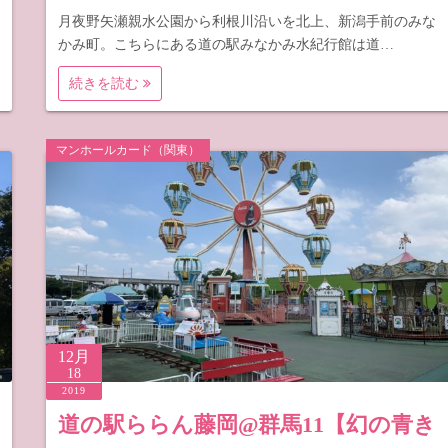
月夜野矢瀬親水公園から利根川沿いを北上、新潟手前のみな
かみ町。こちらにある道の駅みなかみ水紀行館は道…
続きを読む
マンホールカード（関東）
12月
18
2019
道の駅ららん藤岡@群馬11【幻の青き