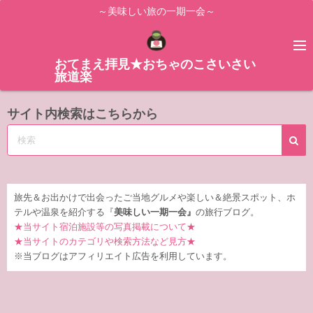
コ
～美味しい旅の一期一会～
ン
テ
ン
おてまえ拝見★おちゃのこさいさい
旅道楽
ツ
へ
サイト内検索はこちらから
ス
キ
ッ
プ
旅先＆お出かけで出会ったご当地グルメや楽しい＆絶景スポット、ホ
テルや温泉を紹介する『
美味しい一期一会』
の旅行ブログ。
★当サイト宿泊施設等の写真掲載について★
★当サイトのカテゴリや検索方法など見方★
※当ブログはアフィリエイト広告を利用しています。