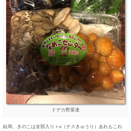
ドデカ野菜達
結局、きのこは全部入り＋α（ナスきゅうり）あれもこれ