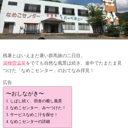
残暑とはいえまだ暑い群馬旅の二日目。
湯檜曽温泉
をでても自然な風景は続き、途中でたまたま見
つけた「なめこセンター」のおてなみ拝見！
広告
〜おしながき〜
しばし続く、田舎の癒し風景
なめこセンター、み〜つけた！
サービスなめこ汁を探せ！
なめこセンターの詳細