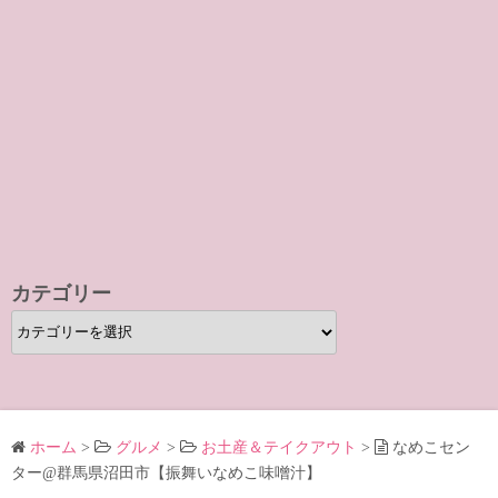
カテゴリー
カ
テ
ゴ
リ
ー
ホーム
>
グルメ
>
お土産＆テイクアウト
>
なめこセン
ター@群馬県沼田市【振舞いなめこ味噌汁】