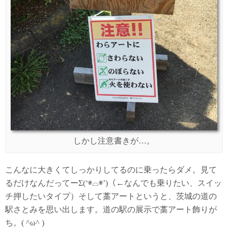
しかし注意書きが…。
こんなに大きくてしっかりしてるのに乗ったらダメ。見て
るだけなんだってーΣ(‘◉⌓◉’)（←なんでも乗りたい、スイッ
チ押したいタイプ）そして藁アートというと、茨城の道の
駅さとみを思い出します。道の駅の展示で藁アート飾りが
ち。( ^ω^ )