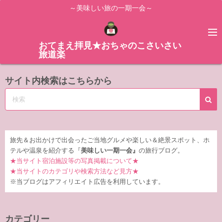
コ
～美味しい旅の一期一会～
ン
テ
ン
おてまえ拝見★おちゃのこさいさい
旅道楽
ツ
へ
サイト内検索はこちらから
ス
キ
ッ
プ
旅先＆お出かけで出会ったご当地グルメや楽しい＆絶景スポット、ホ
テルや温泉を紹介する『
美味しい一期一会』
の旅行ブログ。
★当サイト宿泊施設等の写真掲載について★
★当サイトのカテゴリや検索方法など見方★
※当ブログはアフィリエイト広告を利用しています。
カテゴリー