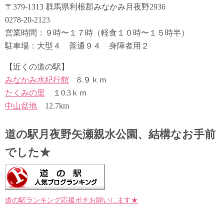
〒379-1313 群馬県利根郡みなかみ月夜野2936
0278-20-2123
営業時間：９時〜１７時（軽食１０時〜１５時半）
駐車場：大型４ 普通９４ 身障者用２
【近くの道の駅】
みなかみ水紀行館
8.９ｋｍ
たくみの里
１0.3ｋｍ
中山盆地
12.7km
道の駅月夜野矢瀬親水公園、結構なお手前
でした★
道の駅ランキング応援ポチお願いします★