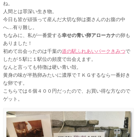
ね。
人間とは罪深い生き物。
今日も皆が頑張って産んだ大切な卵は棗さんのお腹の中
へ…有り難し。
ちなみに、私が一番愛する
幸せの青い卵アローカナ
の卵も
ありました！
初めて出会ったのは千葉の
道の駅ふれあいパークきみつ
で
したが５駅に１駅位の頻度で出会えます。
なんと言っても特徴は硬い青い殻。
黄身の味が半熟卵みたいに濃厚でＴＫＧするなら一番好き
な卵です。
こちらでは６個４００円だったので、お買い得な方なので
ゲット。