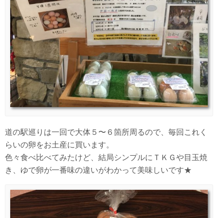
道の駅巡りは一回で大体５〜６箇所周るので、毎回これく
らいの卵をお土産に買います。
色々食べ比べてみたけど、結局シンプルにＴＫＧや目玉焼
き、ゆで卵が一番味の違いがわかって美味しいです★