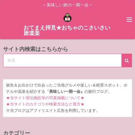
コ
～美味しい旅の一期一会～
ン
テ
ン
おてまえ拝見★おちゃのこさいさい
旅道楽
ツ
へ
サイト内検索はこちらから
ス
キ
ッ
プ
旅先＆お出かけで出会ったご当地グルメや楽しい＆絶景スポット、ホ
テルや温泉を紹介する『
美味しい一期一会』
の旅行ブログ。
★当サイト宿泊施設等の写真掲載について★
★当サイトのカテゴリや検索方法など見方★
※当ブログはアフィリエイト広告を利用しています。
カテゴリー