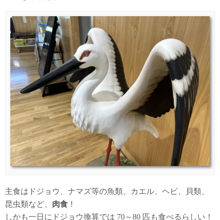
主食はドジョウ、ナマズ等の魚類、カエル、ヘビ、貝類、
昆虫類など、
肉食
！
しかも一日にドジョウ換算では 70～80 匹も食べるらしい！