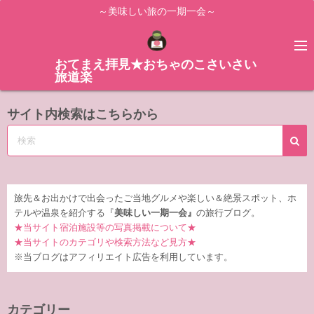
コ
～美味しい旅の一期一会～
ン
テ
ン
おてまえ拝見★おちゃのこさいさい
旅道楽
ツ
へ
サイト内検索はこちらから
ス
キ
ッ
プ
旅先＆お出かけで出会ったご当地グルメや楽しい＆絶景スポット、ホ
テルや温泉を紹介する『
美味しい一期一会』
の旅行ブログ。
★当サイト宿泊施設等の写真掲載について★
★当サイトのカテゴリや検索方法など見方★
※当ブログはアフィリエイト広告を利用しています。
カテゴリー