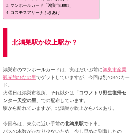
マンホールカード「鴻巣市B001」
コスモスアリーナふきあげ
北鴻巣駅か吹上駅か？
鴻巣市のマンホールカードは、実はだいぶ前に
鴻巣市産業
観光館ひなの里
でゲットしていますが、今回は別のBのカー
ド。
火曜日は鴻巣市役所、それ以外は「
コウノトリ野生復帰セ
ンター天空の里
」での配布しています。
駅から離れていますが、北鴻巣か吹上からバスあり。
今回私は、東京に近い手前の
北鴻巣駅
で下車。
バスの本数がかなり少ないため、少し早めに到着したの