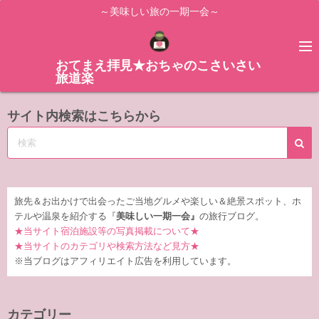
コ
～美味しい旅の一期一会～
ン
テ
ン
おてまえ拝見★おちゃのこさいさい
旅道楽
ツ
へ
サイト内検索はこちらから
ス
キ
ッ
プ
旅先＆お出かけで出会ったご当地グルメや楽しい＆絶景スポット、ホ
テルや温泉を紹介する『
美味しい一期一会』
の旅行ブログ。
★当サイト宿泊施設等の写真掲載について★
★当サイトのカテゴリや検索方法など見方★
※当ブログはアフィリエイト広告を利用しています。
カテゴリー