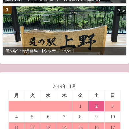
3
2pv
道の駅上野@群馬1【ウッディ上野村】
2019年11月
月
火
水
木
金
土
日
1
2
3
4
5
6
7
8
9
10
11
12
13
14
15
16
17