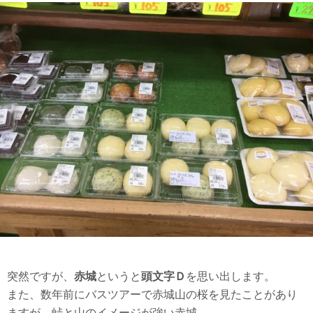
突然ですが、
赤城
というと
頭文字Ｄ
を思い出します。
また、数年前にバスツアーで赤城山の桜を見たことがあり
ますが、峠と山のイメージが強い赤城。