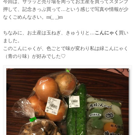
今回は、サラッと売り場を周ってお土産を買ってスタンプ
押して、記念きっぷ買って…という感じで写真や情報が少
なくごめんなさい。m(_ _)m
ちなみに、お土産は玉ねぎ、きゅうりと…
こんにゃく
買い
ました。
このこんにゃくが、色ごとで味が変わり私は緑こんにゃく
（青のり味）が好みでした♡