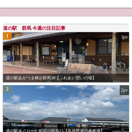
道の駅 群馬 今週の注目記事
1
3pv
道の駅あがつま峡@群馬30【ふれあい憩いの場】
2
2pv
道の駅あぐりーむ昭和@群馬23【高原野菜の名産地】