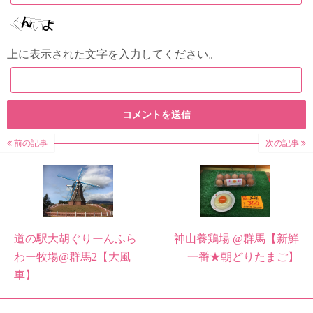
上に表示された文字を入力してください。
前の記事
次の記事
道の駅大胡ぐりーんふら
神山養鶏場 @群馬【新鮮
わー牧場@群馬2【大風
一番★朝どりたまご】
車】