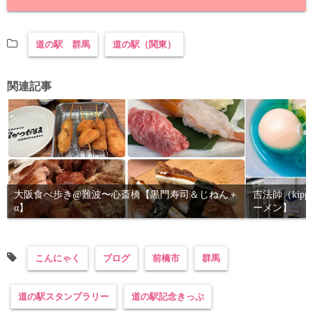
道の駅 群馬
道の駅（関東）
関連記事
大阪食べ歩き@難波〜心斎橋【黒門寿司＆じねん＋
吉法師（kip
α】
ーメン】
こんにゃく
ブログ
前橋市
群馬
道の駅スタンプラリー
道の駅記念きっぷ