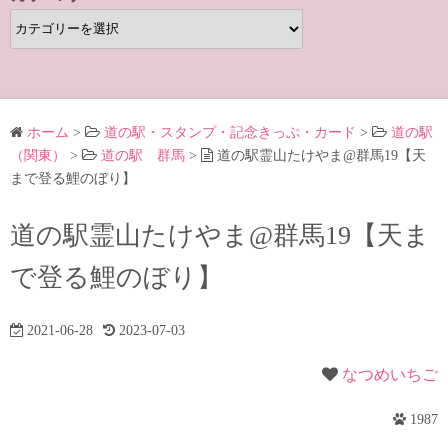
カ
テ
ゴ
リ
ー
ホーム
>
道の駅・スタンプ・記念きっぷ・カード
>
道の駅
（関東）
>
道の駅 群馬
>
道の駅霊山たけやま@群馬19【天
まで登る鯉のぼり】
道の駅霊山たけやま@群馬19【天ま
で登る鯉のぼり】
2021-06-28
2023-07-03
なつめいちご
1987