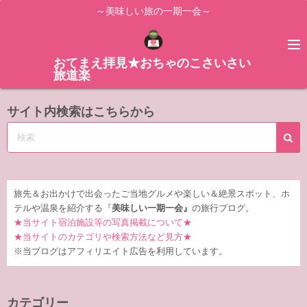
コ
～美味しい旅の一期一会～
ン
テ
ン
おてまえ拝見★おちゃのこさいさい
旅道楽
ツ
へ
サイト内検索はこちらから
ス
キ
ッ
プ
旅先＆お出かけで出会ったご当地グルメや楽しい＆絶景スポット、ホ
テルや温泉を紹介する『
美味しい一期一会』
の旅行ブログ。
★当サイト宿泊施設等の写真掲載について★
★当サイトのカテゴリや検索方法など見方★
※当ブログはアフィリエイト広告を利用しています。
カテゴリー