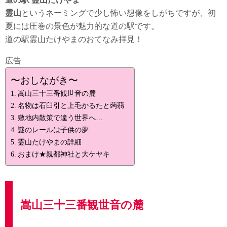
霊山
というネーミングで少し怖い想像をしがちですが、初
夏には圧巻の景色が魅力的な道の駅です。
道の駅霊山たけやまのおてなみ拝見！
広告
〜おしながき〜
嵩山三十三番観世音の麓
名物は石臼引と上毛かるたと蒟蒻
敷地内散策で違う世界へ…
謎のレールは子供の夢
霊山たけやまの詳細
おまけ★親都神社と大ケヤキ
嵩山
三十三番観世音の麓