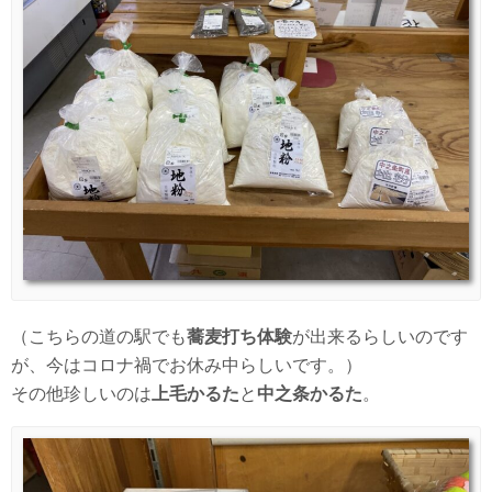
（こちらの道の駅でも
蕎麦打ち体験
が出来るらしいのです
が、今はコロナ禍でお休み中らしいです。）
その他珍しいのは
上毛かるた
と
中之条かるた
。