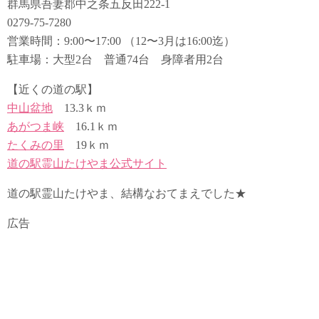
群馬県吾妻郡中之条五反田222-1
0279-75-7280
営業時間：9:00〜17:00 （12〜3月は16:00迄）
駐車場：大型2台 普通74台 身障者用2台
【近くの道の駅】
中山盆地
13.3ｋｍ
あがつま峡
16.1ｋｍ
たくみの里
19ｋｍ
道の駅霊山たけやま公式サイト
道の駅霊山たけやま、結構なおてまえでした★
広告