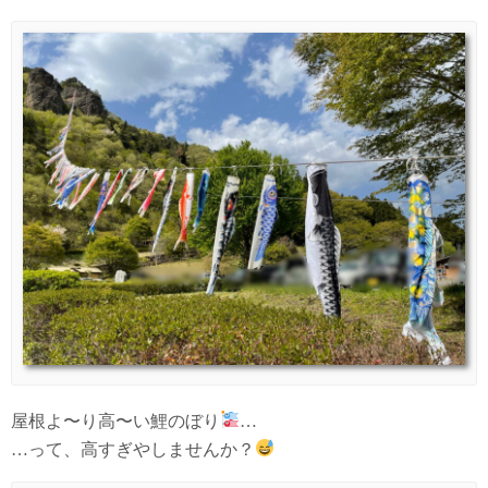
屋根よ〜り高〜い鯉のぼり
…
…って、高すぎやしませんか？