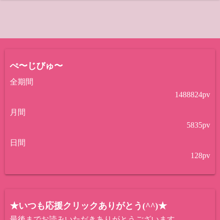
ぺ〜じびゅ〜
全期間
1488824
pv
月間
5835
pv
日間
128
pv
★いつも応援クリックありがとう(^^)★
最後までお読みいただきありがとうございます。