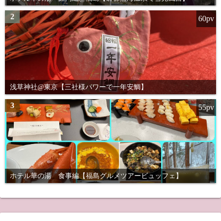
2
60pv
浅草神社@東京【三社様パワーで一年安鯛】
3
55pv
ホテル華の湯 食事編【福島グルメツアービュッフェ】