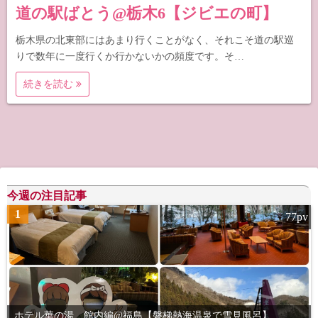
道の駅ばとう@栃木6【ジビエの町】
栃木県の北東部にはあまり行くことがなく、それこそ道の駅巡
りで数年に一度行くか行かないかの頻度です。そ…
続きを読む
今週の注目記事
1
77pv
ホテル華の湯 館内編@福島【磐梯熱海温泉で雪見風呂】