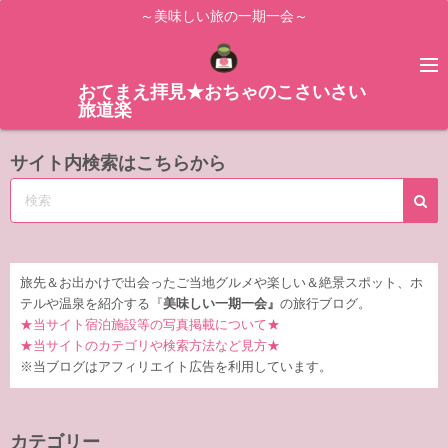
コ
～美味しい旅の一期一会～
ン
テ
ン
おてまえ拝見★おちゃのこさいさい
旅道楽
ツ
へ
サイト内検索はこちらから
ス
キ
ッ
プ
旅先＆お出かけで出会ったご当地グルメや楽しい＆絶景スポット、ホ
テルや温泉を紹介する『
美味しい一期一会』
の旅行ブログ。
★当サイト宿泊施設等の写真掲載について★
★当サイトのカテゴリや検索方法など見方★
※当ブログはアフィリエイト広告を利用しています。
カテゴリー