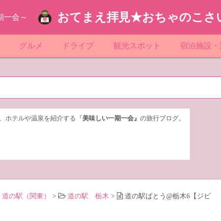
おてまえ拝見★おちゃのこさ
期一会～
ぷ
グルメ
ドライブ
観光スポット
宿泊施設・
葉
京都のマンホール
飲食店放浪記
サービスエリア／パーキングエリア
●●の駅シリーズ
ホテル・旅
京
知
奈川県のマンホール
阪府のマンホール
お土産＆テイクアウト
レトロ自販機・ドライブイン
漁港
おおるりグ
玉
岡
城
玉県のマンホール
城県のマンホール
遊び・体験
伊東園ホテ
、ホテルや温泉を紹介する『
美味しい一期一会』
の旅行ブログ。
奈川
島
葉県のマンホール
島県のマンホール
岡県のマンホール
リブマック
城
城県のマンホール
スーパーホ
馬
木県のマンホール
シティホテ
道の駅（関東）
>
道の駅 栃木
>
道の駅ばとう@栃木6【ジビ
木
馬県のマンホール