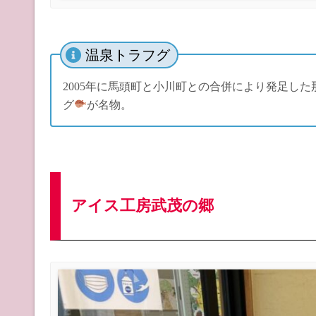
温泉トラフグ
2005年に馬頭町と小川町との合併により発足し
グ
が名物。
アイス工房武茂の郷