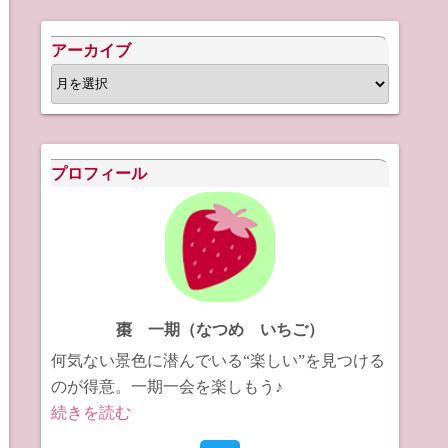
アーカイブ
ア
ー
カ
イ
プロフィール
ブ
棗 一期（なつめ いちご）
何気ない景色に潜んでいる“楽しい”を見つける
のが得意。一期一会を楽しもう♪
続きを読む