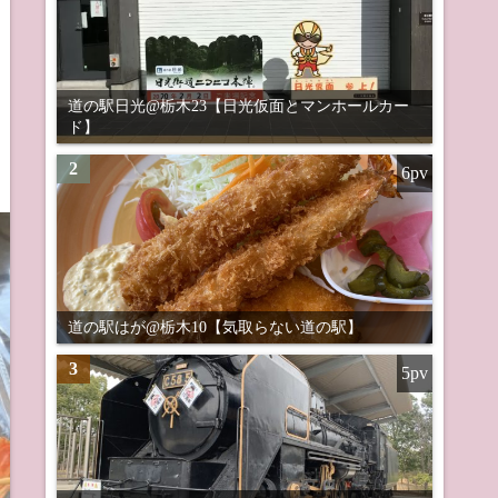
道の駅日光@栃木23【日光仮面とマンホールカー
ド】
2
6pv
道の駅はが@栃木10【気取らない道の駅】
3
5pv