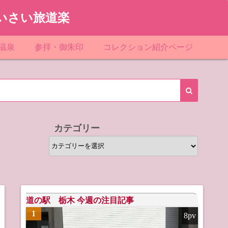
いさい旅道楽
温泉
参拝・御朱印
コレクション紹介ページ
館＆民宿
お寺
「関東」道の駅スタンプ一覧
ループ
神社
「東北」道の駅スタンプ一覧
ルグループ
「中部」道の駅スタンプ一覧
カテゴリー
スリゾート
マンホールカード
カ
テ
テル
橋カード
ゴ
リ
ル・ビジネスホテル
ー
道の駅 栃木 今週の注目記事
1
8pv