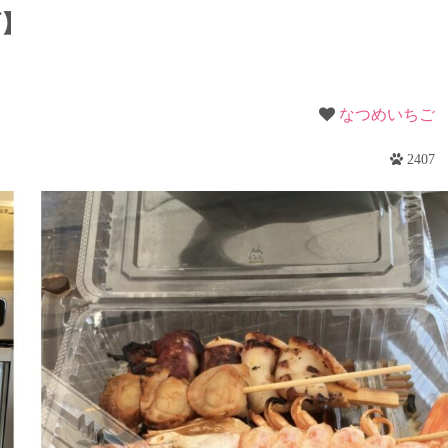
梨
町】
野
なつめいちご
2407