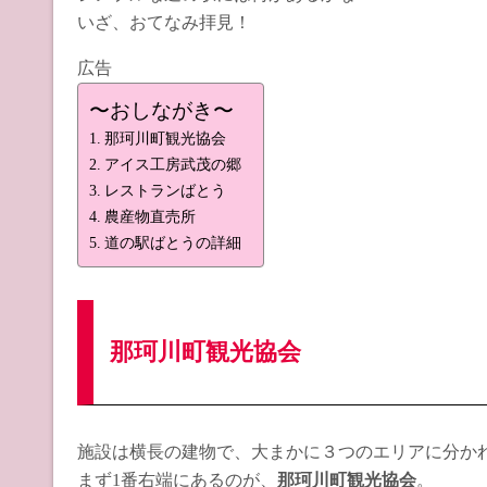
いざ、おてなみ拝見！
広告
〜おしながき〜
那珂川町観光協会
アイス工房武茂の郷
レストランばとう
農産物直売所
道の駅ばとうの詳細
那珂川町観光協会
施設は横長の建物で、大まかに３つのエリアに分か
まず1番右端にあるのが、
那珂川町観光協会
。