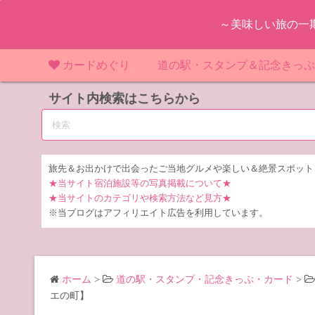
コ
～美味しい旅の一
ン
テ
ン
カードめぐり
道の駅・スタンプ＆記念きっ
ツ
マンホールカード
サイト内検索はこちらから
マンホールカード（関東）
道の駅（関東）
道の駅 千
東
へ
ス
IKEカード
マンホールカード（近畿）
道の駅（中部）
道の駅 東
道の駅 愛
神
大
キ
ッ
KAWAカード
マンホールカード（東北）
道の駅（東北）
道の駅 埼
道の駅 静
道の駅 宮
埼
宮
旅先＆お出かけで出会ったご当地グルメや楽しい＆絶景スポット
プ
★当サイト宿泊施設等の写真掲載について★
橋カード
マンホールカード（中部）
道の駅（北陸）
道の駅 神
道の駅 福
千
福
静
★当サイトのカテゴリや検索方法など見方★
※当ブログはアフィリエイト広告を利用しています。
ダムカード
道の駅 茨
茨
LOGetカード
道の駅 群
栃
ホーム
>
道の駅・スタンプ・記念きっぷ・カード
>
道の駅 栃
群
エの町】