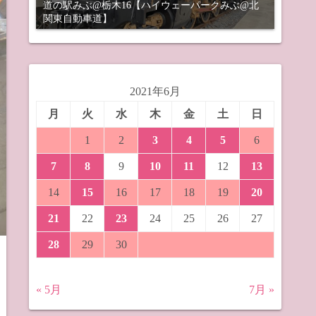
道の駅みぶ@栃木16【ハイウェーパークみぶ@北
関東自動車道】
2021年6月
月
火
水
木
金
土
日
1
2
3
4
5
6
7
8
9
10
11
12
13
14
15
16
17
18
19
20
21
22
23
24
25
26
27
28
29
30
« 5月
7月 »