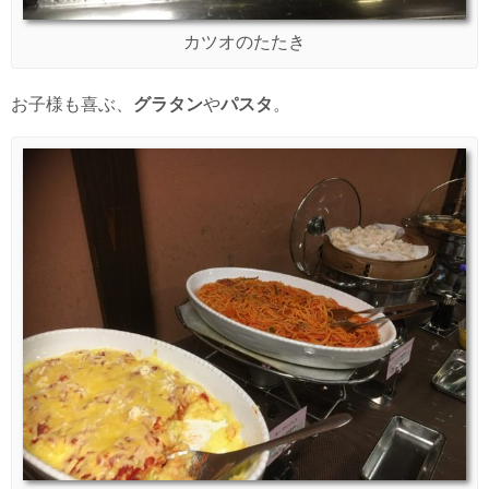
カツオのたたき
お子様も喜ぶ、
グラタン
や
パスタ
。