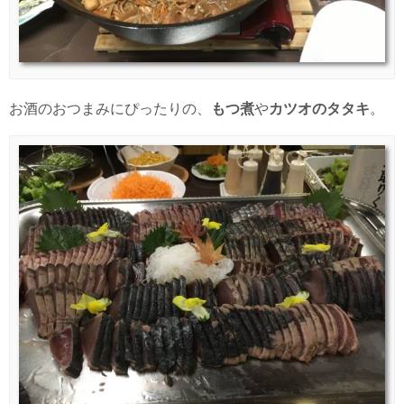
お酒のおつまみにぴったりの、
もつ煮
や
カツオのタタキ
。