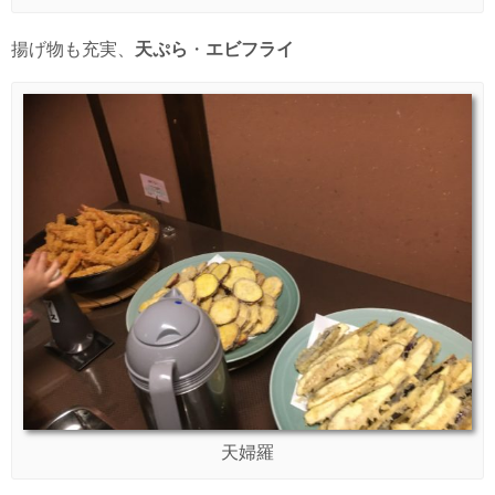
揚げ物も充実、
天ぷら
・
エビフライ
天婦羅