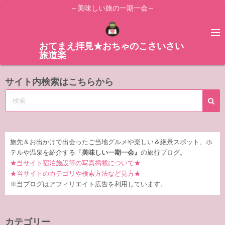
コ
～美味しい旅の一期一会～
ン
テ
ン
おてまえ拝見★おちゃのこさいさい
旅道楽
ツ
へ
サイト内検索はこちらから
ス
キ
ッ
プ
旅先＆お出かけで出会ったご当地グルメや楽しい＆絶景スポット、ホ
テルや温泉を紹介する『
美味しい一期一会』
の旅行ブログ。
★当サイト宿泊施設等の写真掲載について★
★当サイトのカテゴリや検索方法など見方★
※当ブログはアフィリエイト広告を利用しています。
カテゴリー