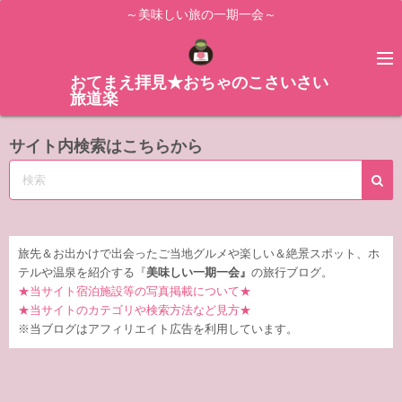
コ
～美味しい旅の一期一会～
ン
テ
ン
おてまえ拝見★おちゃのこさいさい
旅道楽
ツ
へ
サイト内検索はこちらから
ス
キ
ッ
プ
旅先＆お出かけで出会ったご当地グルメや楽しい＆絶景スポット、ホ
テルや温泉を紹介する『
美味しい一期一会』
の旅行ブログ。
★当サイト宿泊施設等の写真掲載について★
★当サイトのカテゴリや検索方法など見方★
※当ブログはアフィリエイト広告を利用しています。