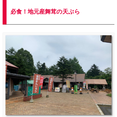
必食！地元産舞茸の天ぷら