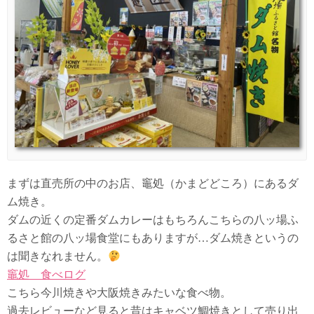
まずは直売所の中のお店、竈処（かまどどころ）にあるダ
ム焼き。
ダムの近くの定番ダムカレーはもちろんこちらの八ッ場ふ
るさと館の八ッ場食堂にもありますが…ダム焼きというの
は聞きなれません。
竈処 食べログ
こちら今川焼きや大阪焼きみたいな食べ物。
過去レビューなど見ると昔はキャベツ鯛焼きとして売り出