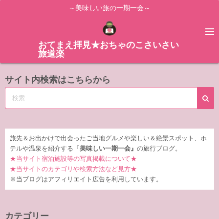
コ
～美味しい旅の一期一会～
ン
テ
ン
おてまえ拝見★おちゃのこさいさい
旅道楽
ツ
へ
サイト内検索はこちらから
ス
キ
ッ
プ
旅先＆お出かけで出会ったご当地グルメや楽しい＆絶景スポット、ホ
テルや温泉を紹介する『
美味しい一期一会』
の旅行ブログ。
★当サイト宿泊施設等の写真掲載について★
★当サイトのカテゴリや検索方法など見方★
※当ブログはアフィリエイト広告を利用しています。
カテゴリー