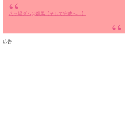
八ッ場ダム@群馬【そして完成へ…】
広告