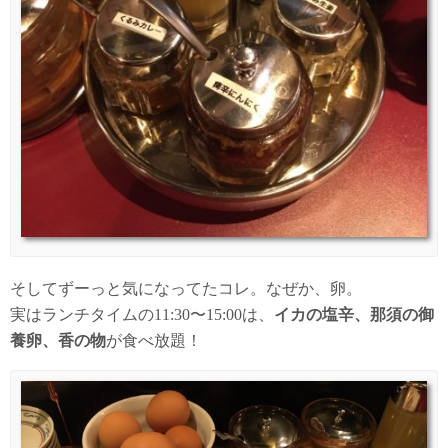
そしてずーっと気になってたコレ。なぜか、卵。
実はランチタイムの11:30〜15:00は、
イカの塩辛、那須の御
養卵、香の物
が食べ放題！