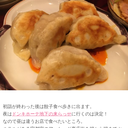
初詣が終わった後は餃子食べ歩きに出ます。
夜は
ドンキホーテ地下の来らっせ
に行くのは決定！
なので昼は違うお店で食べたいところ。