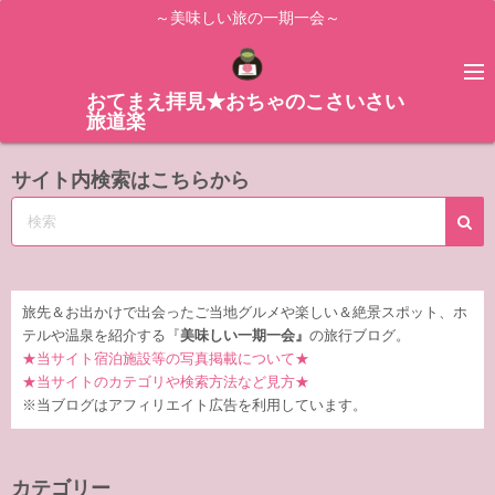
コ
～美味しい旅の一期一会～
ン
テ
ン
おてまえ拝見★おちゃのこさいさい
旅道楽
ツ
へ
サイト内検索はこちらから
ス
キ
ッ
プ
旅先＆お出かけで出会ったご当地グルメや楽しい＆絶景スポット、ホ
テルや温泉を紹介する『
美味しい一期一会』
の旅行ブログ。
★当サイト宿泊施設等の写真掲載について★
★当サイトのカテゴリや検索方法など見方★
※当ブログはアフィリエイト広告を利用しています。
カテゴリー