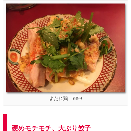
よだれ鶏 ¥399
硬めモチモチ、大ぶり餃子