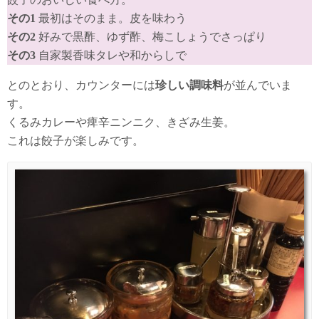
その1
最初はそのまま。皮を味わう
その2
好みで黒酢、ゆず酢、梅こしょうでさっぱり
その3
自家製香味タレや和からしで
とのとおり、カウンターには
珍しい調味料
が並んでいま
す。
くるみカレーや痺辛ニンニク、きざみ生姜。
これは餃子が楽しみです。