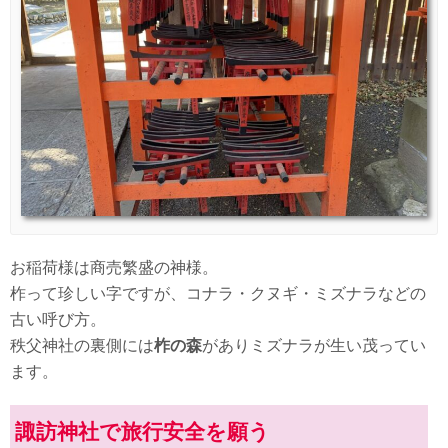
お稲荷様は商売繁盛の神様。
柞って珍しい字ですが、コナラ・クヌギ・ミズナラなどの
古い呼び方。
秩父神社の裏側には
柞の森
がありミズナラが生い茂ってい
ます。
諏訪神社で旅行安全を願う