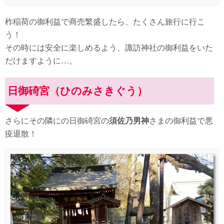
柞稲荷の御利益で商売繁盛したら、たくさん旅行に行こ
う！
その時には安全に楽しめるよう、諏訪神社の御利益をいた
だけますように…。
日御碕宮（ひのみさきぐう）
さらにその隣にの日御碕宮の
須佐乃男神
さまの御利益で悪
疫退散！