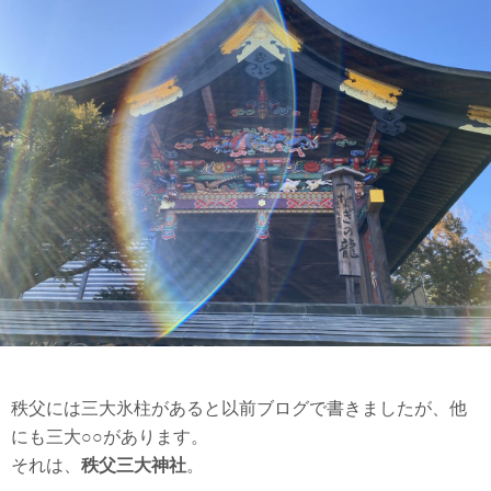
秩父には三大氷柱があると以前ブログで書きましたが、他
にも三大○○があります。
それは、
秩父三大神社
。