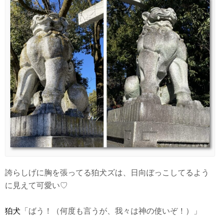
誇らしげに胸を張ってる狛犬ズは、日向ぼっこしてるよう
に見えて可愛い♡
狛犬
「ばう！（何度も言うが、我々は神の使いぞ！）」