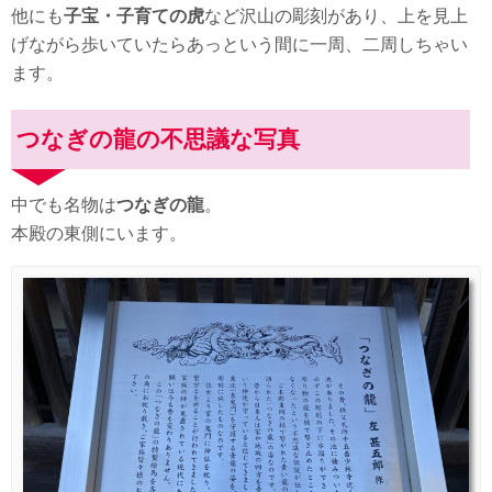
他にも
子宝・子育ての虎
など沢山の彫刻があり、上を見上
げながら歩いていたらあっという間に一周、二周しちゃい
ます。
つなぎの龍の不思議な写真
中でも名物は
つなぎの龍
。
本殿の東側にいます。