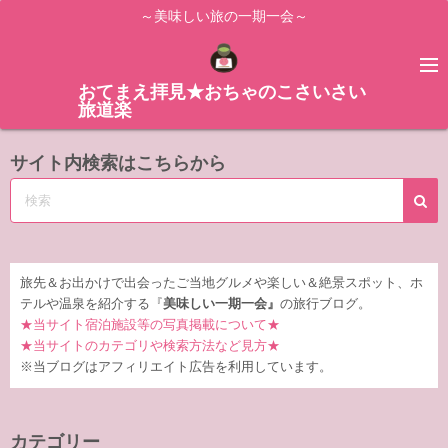
コ
～美味しい旅の一期一会～
ン
テ
ン
おてまえ拝見★おちゃのこさいさい
旅道楽
ツ
へ
サイト内検索はこちらから
ス
キ
ッ
プ
旅先＆お出かけで出会ったご当地グルメや楽しい＆絶景スポット、ホ
テルや温泉を紹介する『
美味しい一期一会』
の旅行ブログ。
★当サイト宿泊施設等の写真掲載について★
★当サイトのカテゴリや検索方法など見方★
※当ブログはアフィリエイト広告を利用しています。
カテゴリー