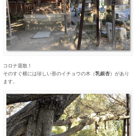
コロナ退散！
そのすぐ横には珍しい形のイチョウの木（
乳銀杏
）があり
ます。