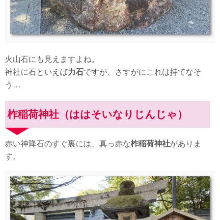
火山石にも見えますよね。
神社に石といえば
力石
ですが、さすがにこれは持てなそ
う…
柞稲荷神社（ははそいなりじんじゃ）
赤い神降石のすぐ裏には、真っ赤な
柞稲荷神社
がありま
す。