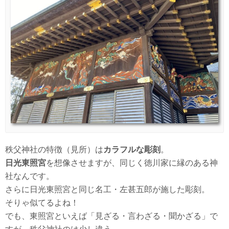
秩父神社の特徴（見所）は
カラフルな彫刻
。
日光東照宮
を想像させますが、同じく徳川家に縁のある神
社なんです。
さらに日光東照宮と同じ名工・左甚五郎が施した彫刻。
そりゃ似てるよね！
でも、東照宮といえば「見ざる・言わざる・聞かざる」で