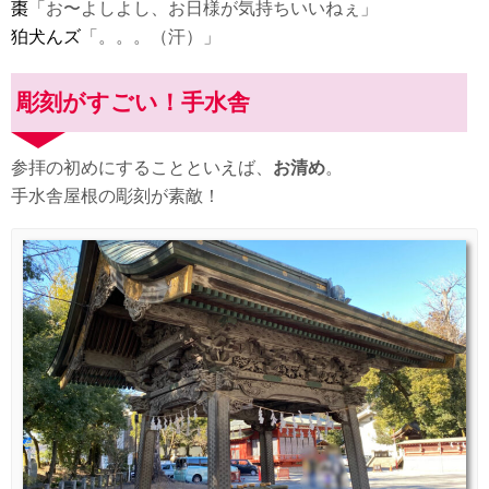
棗
「お〜よしよし、お日様が気持ちいいねぇ」
狛犬んズ
「。。。（汗）」
彫刻がすごい！手水舎
参拝の初めにすることといえば、
お清め
。
手水舎屋根の彫刻が素敵！