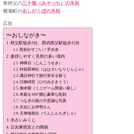
奥秩父の
三十槌（みそつち）の氷柱
横瀬町の
あしがくぼの氷柱
広告
〜おしながき〜
秩父駅徒歩3分、西武秩父駅徒歩15分
彫刻がすごい！手水舎
参拝しやすく見所の多い境内
神降石（じんこうせき）
柞稲荷神社（ははそいなりじんじゃ）
諏訪神社で旅行安全を願う
日御碕宮（ひのみさきぐう）
御本殿（ミニゲーム間違い探し）
本殿を360°囲む豪華な彫刻
つなぎの龍の不思議な写真
左右にお伊勢さん
天神地祇社（てんじんちぎしゃ）
水占いみくじ
日光東照宮との関係