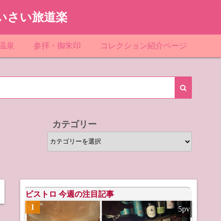
いさい旅道楽
温泉
参拝・御朱印
コレクション紹介ページ
館＆民宿
お寺
「関東」道の駅スタンプ一覧
ループ
神社
「東北」道の駅スタンプ一覧
ルグループ
「中部」道の駅スタンプ一覧
カテゴリー
スリゾート
マンホールカード
カ
テ
テル
橋カード
ゴ
リ
ル・ビジネスホテル
ー
ビストロ 今週の注目記事
1
5pv