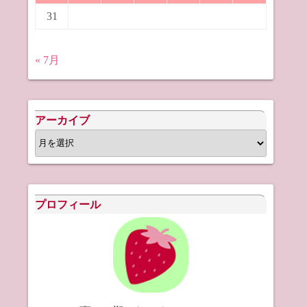
31
« 7月
アーカイブ
ア
ー
カ
イ
プロフィール
ブ