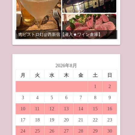
肉ビストロ灯@西新宿【潜入★ワイン倉庫】
2026年8月
月
火
水
木
金
土
日
1
2
3
4
5
6
7
8
9
10
11
12
13
14
15
16
17
18
19
20
21
22
23
24
25
26
27
28
29
30