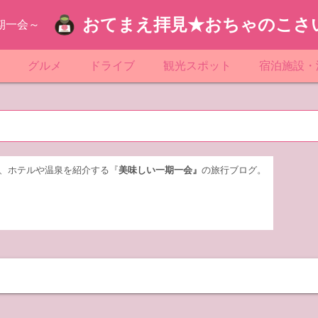
おてまえ拝見★おちゃのこさ
期一会～
ぷ
グルメ
ドライブ
観光スポット
宿泊施設・
葉
京都のマンホール
飲食店放浪記
サービスエリア／パーキングエリア
●●の駅シリーズ
ホテル・旅
京
知
奈川県のマンホール
阪府のマンホール
お土産＆テイクアウト
レトロ自販機・ドライブイン
漁港
おおるりグ
玉
岡
城
玉県のマンホール
城県のマンホール
遊び・体験
伊東園ホテ
、ホテルや温泉を紹介する『
美味しい一期一会』
の旅行ブログ。
奈川
島
葉県のマンホール
島県のマンホール
岡県のマンホール
リブマック
城
城県のマンホール
スーパーホ
馬
木県のマンホール
シティホテ
木
馬県のマンホール