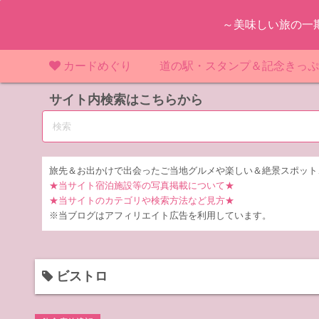
コ
～美味しい旅の一
ン
テ
ン
カードめぐり
道の駅・スタンプ＆記念きっ
ツ
マンホールカード
サイト内検索はこちらから
マンホールカード（関東）
道の駅（関東）
道の駅 千
東
へ
ス
IKEカード
マンホールカード（近畿）
道の駅（中部）
道の駅 東
道の駅 愛
神
大
キ
ッ
KAWAカード
マンホールカード（東北）
道の駅（東北）
道の駅 埼
道の駅 静
道の駅 宮
埼
宮
旅先＆お出かけで出会ったご当地グルメや楽しい＆絶景スポット
プ
★当サイト宿泊施設等の写真掲載について★
橋カード
マンホールカード（中部）
道の駅（北陸）
道の駅 神
道の駅 福
千
福
静
★当サイトのカテゴリや検索方法など見方★
※当ブログはアフィリエイト広告を利用しています。
ダムカード
道の駅 茨
茨
LOGetカード
道の駅 群
栃
ビストロ
道の駅 栃
群