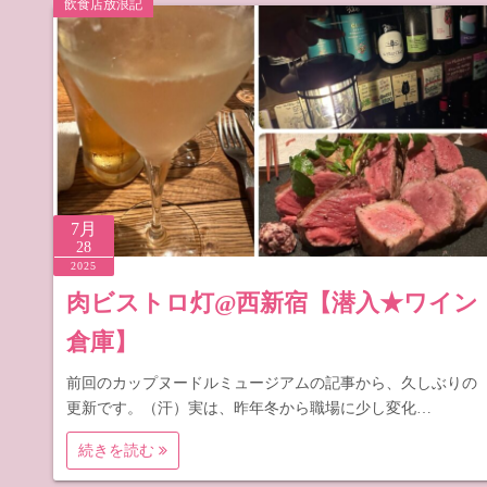
飲食店放浪記
道の駅 山
道の駅 長
7月
28
2025
肉ビストロ灯@西新宿【潜入★ワイン
倉庫】
前回のカップヌードルミュージアムの記事から、久しぶりの
更新です。（汗）実は、昨年冬から職場に少し変化…
続きを読む