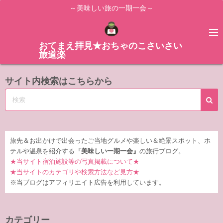
コ
～美味しい旅の一期一会～
ン
テ
ン
おてまえ拝見★おちゃのこさいさい
旅道楽
ツ
へ
サイト内検索はこちらから
ス
キ
ッ
プ
旅先＆お出かけで出会ったご当地グルメや楽しい＆絶景スポット、ホ
テルや温泉を紹介する『
美味しい一期一会』
の旅行ブログ。
★当サイト宿泊施設等の写真掲載について★
★当サイトのカテゴリや検索方法など見方★
※当ブログはアフィリエイト広告を利用しています。
カテゴリー