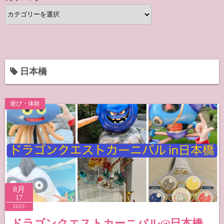
カ
テ
ゴ
リ
ー
日本橋
遊び・体験
8月
17
2025
ドラゴンクエストカーニバル@日本橋