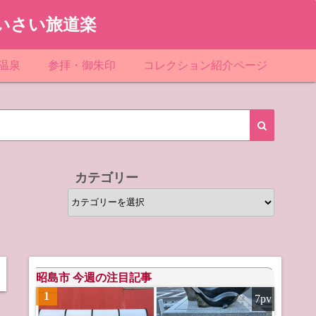
いさい旅道楽
温泉
参拝・御朱印
コレクション紹介ページ
館＆民宿
お寺
「関東」道の駅スタンプ一覧
ループ
神社
「東北」道の駅スタンプ一覧
ルグループ
「中部」道の駅スタンプ一覧
カテゴリー
スリゾート
マンホールカード
カ
テ
テル
橋カード
ゴ
リ
ル・ビジネスホテル
ー
昭島市 今週の注目記事
1
7pv