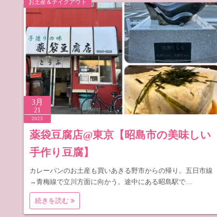
お土産＆テイクアウト
道の駅 山
道の駅 長
3月
21
2023
薬袋豆腐店@東京【昭島市の美味しい
手作り豆腐】
カレーパンのお土産も買いあきる野市からの帰り。五日市線
→青梅線で立川方面に向かう。途中にある昭島駅で…
続きを読む