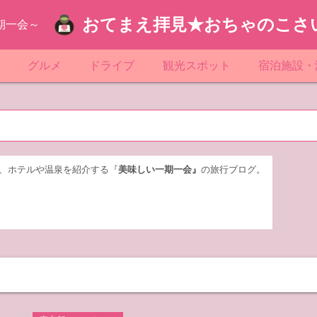
おてまえ拝見★おちゃのこさ
期一会～
ぷ
グルメ
ドライブ
観光スポット
宿泊施設・
葉
京都のマンホール
飲食店放浪記
サービスエリア／パーキングエリア
●●の駅シリーズ
ホテル・旅
京
知
奈川県のマンホール
阪府のマンホール
お土産＆テイクアウト
レトロ自販機・ドライブイン
漁港
おおるりグ
玉
岡
城
玉県のマンホール
城県のマンホール
遊び・体験
伊東園ホテ
、ホテルや温泉を紹介する『
美味しい一期一会』
の旅行ブログ。
奈川
島
葉県のマンホール
島県のマンホール
岡県のマンホール
リブマック
城
城県のマンホール
スーパーホ
馬
木県のマンホール
シティホテ
木
馬県のマンホール