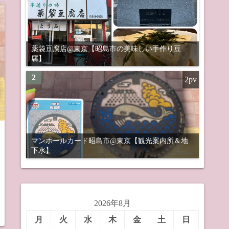
薬袋豆腐店@東京【昭島市の美味しい手作り豆
腐】
2
2pv
マンホールカード昭島市@東京【観光案内所＆地
下水】
2026年8月
月
火
水
木
金
土
日