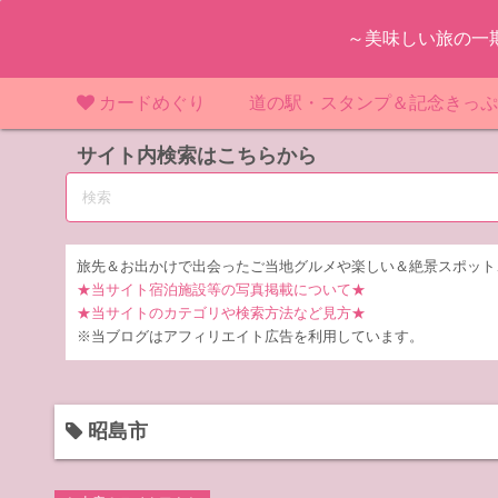
コ
～美味しい旅の一
ン
テ
ン
カードめぐり
道の駅・スタンプ＆記念きっ
ツ
マンホールカード
サイト内検索はこちらから
マンホールカード（関東）
道の駅（関東）
道の駅 千
東
へ
ス
IKEカード
マンホールカード（近畿）
道の駅（中部）
道の駅 東
道の駅 愛
神
大
キ
ッ
KAWAカード
マンホールカード（東北）
道の駅（東北）
道の駅 埼
道の駅 静
道の駅 宮
埼
宮
旅先＆お出かけで出会ったご当地グルメや楽しい＆絶景スポット
プ
★当サイト宿泊施設等の写真掲載について★
橋カード
マンホールカード（中部）
道の駅（北陸）
道の駅 神
道の駅 福
千
福
静
★当サイトのカテゴリや検索方法など見方★
※当ブログはアフィリエイト広告を利用しています。
ダムカード
道の駅 茨
茨
LOGetカード
道の駅 群
栃
昭島市
道の駅 栃
群