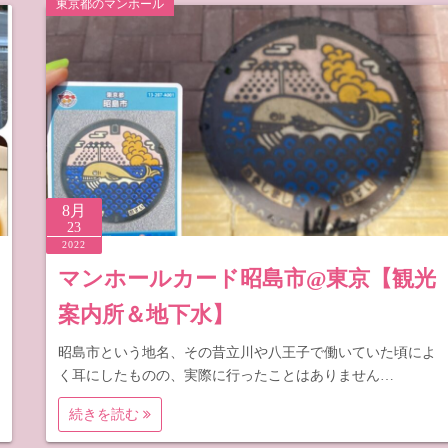
東京都のマンホール
梨
野
8月
23
2022
マンホールカード昭島市@東京【観光
案内所＆地下水】
昭島市という地名、その昔立川や八王子で働いていた頃によ
く耳にしたものの、実際に行ったことはありません…
続きを読む