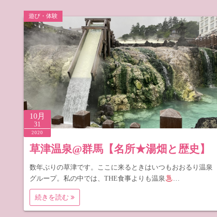
遊び・体験
10月
31
2020
草津温泉@群馬【名所★湯畑と歴史】
数年ぶりの草津です。ここに来るときはいつもおおるり温泉
グループ。私の中では、THE食事よりも温泉
…
続きを読む