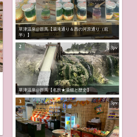
草津温泉@群馬【湯滝通り＆西の河原通り（前
半）】
2
3pv
草津温泉@群馬【名所★湯畑と歴史】
3
3pv