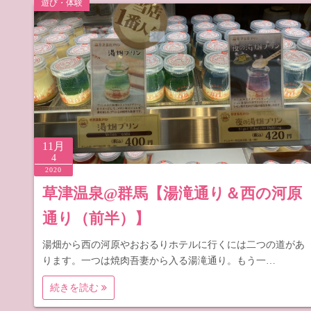
遊び・体験
道の駅 山
道の駅 長
11月
4
2020
草津温泉@群馬【湯滝通り＆西の河原
通り（前半）】
湯畑から西の河原やおおるりホテルに行くには二つの道があ
ります。一つは焼肉吾妻から入る湯滝通り。もう一…
続きを読む