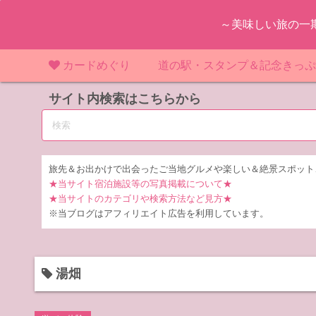
コ
～美味しい旅の一
ン
テ
ン
カードめぐり
道の駅・スタンプ＆記念きっ
ツ
マンホールカード
サイト内検索はこちらから
マンホールカード（関東）
道の駅（関東）
道の駅 千
東
へ
ス
IKEカード
マンホールカード（近畿）
道の駅（中部）
道の駅 東
道の駅 愛
神
大
キ
ッ
KAWAカード
マンホールカード（東北）
道の駅（東北）
道の駅 埼
道の駅 静
道の駅 宮
埼
宮
旅先＆お出かけで出会ったご当地グルメや楽しい＆絶景スポット
プ
★当サイト宿泊施設等の写真掲載について★
橋カード
マンホールカード（中部）
道の駅（北陸）
道の駅 神
道の駅 福
千
福
静
★当サイトのカテゴリや検索方法など見方★
※当ブログはアフィリエイト広告を利用しています。
ダムカード
道の駅 茨
茨
LOGetカード
道の駅 群
栃
湯畑
道の駅 栃
群