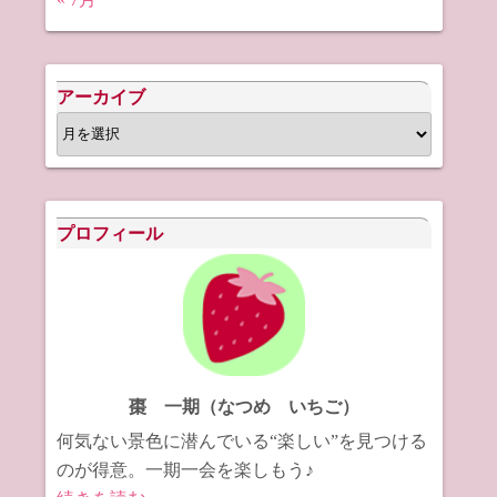
アーカイブ
ア
ー
カ
イ
プロフィール
ブ
棗 一期（なつめ いちご）
何気ない景色に潜んでいる“楽しい”を見つける
のが得意。一期一会を楽しもう♪