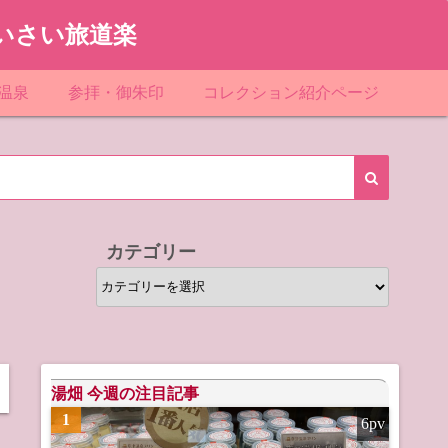
いさい旅道楽
温泉
参拝・御朱印
コレクション紹介ページ
館＆民宿
お寺
「関東」道の駅スタンプ一覧
ループ
神社
「東北」道の駅スタンプ一覧
ルグループ
「中部」道の駅スタンプ一覧
カテゴリー
スリゾート
マンホールカード
カ
テ
テル
橋カード
ゴ
リ
ル・ビジネスホテル
ー
湯畑 今週の注目記事
1
6pv