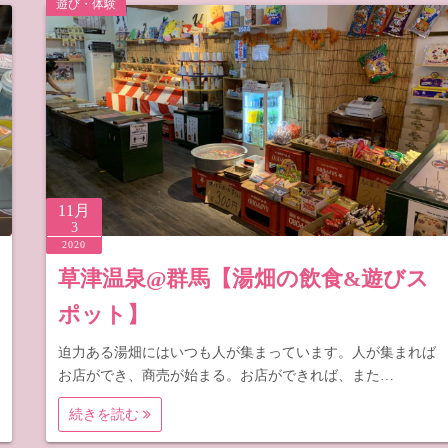
遊び・体験
梨
野
11月
3
2020
草津温泉@群馬【湯畑の飲食&遊びス
ポット】
迫力ある湯畑にはいつも人が集まっています。人が集まれば
お店ができ、商売が始まる。お店ができれば、また…
続きを読む