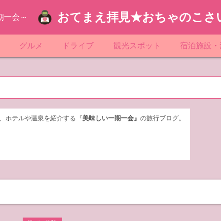
おてまえ拝見★おちゃのこさ
期一会～
ぷ
グルメ
ドライブ
観光スポット
宿泊施設・
葉
京都のマンホール
飲食店放浪記
サービスエリア／パーキングエリア
●●の駅シリーズ
ホテル・旅
京
知
奈川県のマンホール
阪府のマンホール
お土産＆テイクアウト
レトロ自販機・ドライブイン
漁港
おおるりグ
玉
岡
城
玉県のマンホール
城県のマンホール
遊び・体験
伊東園ホテ
、ホテルや温泉を紹介する『
美味しい一期一会』
の旅行ブログ。
奈川
島
葉県のマンホール
島県のマンホール
岡県のマンホール
リブマック
城
城県のマンホール
スーパーホ
馬
木県のマンホール
シティホテ
木
馬県のマンホール