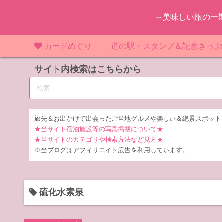
コ
～美味しい旅の一
ン
テ
ン
カードめぐり
道の駅・スタンプ＆記念きっ
ツ
マンホールカード
サイト内検索はこちらから
マンホールカード（関東）
道の駅（関東）
道の駅 千
東
へ
ス
IKEカード
マンホールカード（近畿）
道の駅（中部）
道の駅 東
道の駅 愛
神
大
キ
ッ
KAWAカード
マンホールカード（東北）
道の駅（東北）
道の駅 埼
道の駅 静
道の駅 宮
埼
宮
旅先＆お出かけで出会ったご当地グルメや楽しい＆絶景スポット
プ
★当サイト宿泊施設等の写真掲載について★
橋カード
マンホールカード（中部）
道の駅（北陸）
道の駅 神
道の駅 福
千
福
静
★当サイトのカテゴリや検索方法など見方★
※当ブログはアフィリエイト広告を利用しています。
ダムカード
道の駅 茨
茨
LOGetカード
道の駅 群
栃
硫化水素泉
道の駅 栃
群