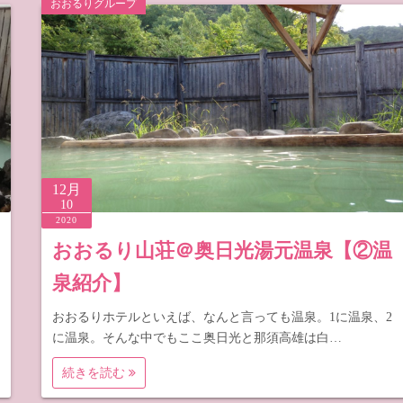
おおるりグループ
梨
野
12月
10
2020
おおるり山荘＠奥日光湯元温泉【②温
泉紹介】
おおるりホテルといえば、なんと言っても温泉。1に温泉、2
に温泉。そんな中でもここ奥日光と那須高雄は白…
続きを読む