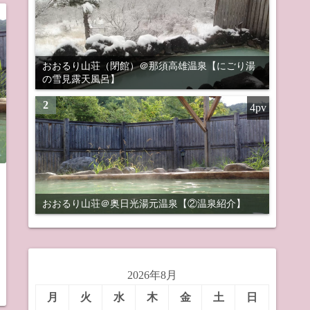
おおるり山荘（閉館）＠那須高雄温泉【にごり湯
の雪見露天風呂】
2
4pv
おおるり山荘＠奥日光湯元温泉【②温泉紹介】
2026年8月
月
火
水
木
金
土
日