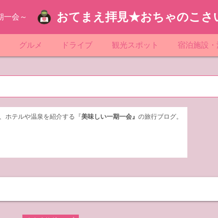
おてまえ拝見★おちゃのこさ
期一会～
ぷ
グルメ
ドライブ
観光スポット
宿泊施設・
葉
京都のマンホール
飲食店放浪記
サービスエリア／パーキングエリア
●●の駅シリーズ
ホテル・旅
京
知
奈川県のマンホール
阪府のマンホール
お土産＆テイクアウト
レトロ自販機・ドライブイン
漁港
おおるりグ
玉
岡
城
玉県のマンホール
城県のマンホール
遊び・体験
伊東園ホテ
、ホテルや温泉を紹介する『
美味しい一期一会』
の旅行ブログ。
奈川
島
葉県のマンホール
島県のマンホール
岡県のマンホール
リブマック
城
城県のマンホール
スーパーホ
馬
木県のマンホール
シティホテ
木
馬県のマンホール