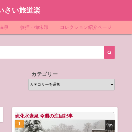
いさい旅道楽
温泉
参拝・御朱印
コレクション紹介ページ
館＆民宿
お寺
「関東」道の駅スタンプ一覧
ループ
神社
「東北」道の駅スタンプ一覧
ルグループ
「中部」道の駅スタンプ一覧
カテゴリー
スリゾート
マンホールカード
カ
テ
テル
橋カード
ゴ
リ
ル・ビジネスホテル
ー
硫化水素泉 今週の注目記事
1
9pv