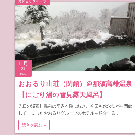
おおるりグループ
道の駅 山
道の駅 長
11月
29
2021
おおるり山荘（閉館）＠那須高雄温泉
【にごり湯の雪見露天風呂】
先日の湯西川温泉の平家本陣に続き、今回も残念ながら閉館
してしまったおおるりグループのホテルを紹介する…
続きを読む