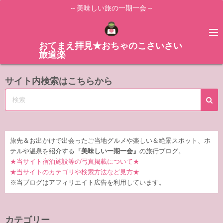
コ
～美味しい旅の一期一会～
ン
テ
ン
おてまえ拝見★おちゃのこさいさい
旅道楽
ツ
へ
サイト内検索はこちらから
ス
キ
ッ
プ
旅先＆お出かけで出会ったご当地グルメや楽しい＆絶景スポット、ホ
テルや温泉を紹介する『
美味しい一期一会』
の旅行ブログ。
★当サイト宿泊施設等の写真掲載について★
★当サイトのカテゴリや検索方法など見方★
※当ブログはアフィリエイト広告を利用しています。
カテゴリー