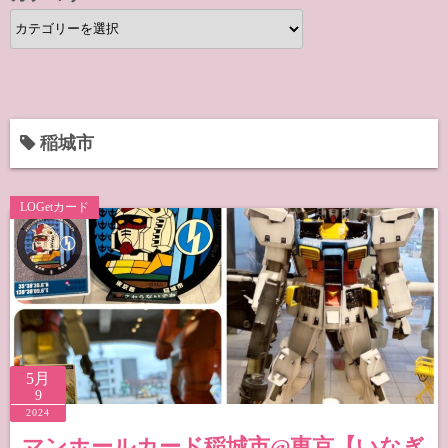
カ
テ
ゴ
リ
ー
稲城市
LOGetカード
5月
9
2024
マンホールカード稲城市@東京【いなぎ