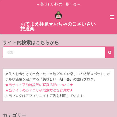
コ
～美味しい旅の一期一会～
ン
テ
ン
おてまえ拝見★おちゃのこさいさい
旅道楽
ツ
へ
サイト内検索はこちらから
ス
キ
ッ
プ
旅先＆お出かけで出会ったご当地グルメや楽しい＆絶景スポット、ホ
テルや温泉を紹介する『
美味しい一期一会』
の旅行ブログ。
★当サイト宿泊施設等の写真掲載について★
★当サイトのカテゴリや検索方法など見方★
※当ブログはアフィリエイト広告を利用しています。
カテゴリー