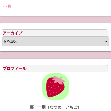
« 7月
アーカイブ
ア
ー
カ
イ
ブ
プロフィール
棗 一期（なつめ いちご）