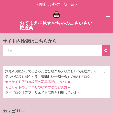
コ
～美味しい旅の一期一会～
ン
テ
ン
おてまえ拝見★おちゃのこさいさい
旅道楽
ツ
へ
サイト内検索はこちらから
ス
キ
ッ
プ
旅先＆お出かけで出会ったご当地グルメや楽しい＆絶景スポット、ホ
テルや温泉を紹介する『
美味しい一期一会』
の旅行ブログ。
★当サイト宿泊施設等の写真掲載について★
★当サイトのカテゴリや検索方法など見方★
※当ブログはアフィリエイト広告を利用しています。
カテゴリー