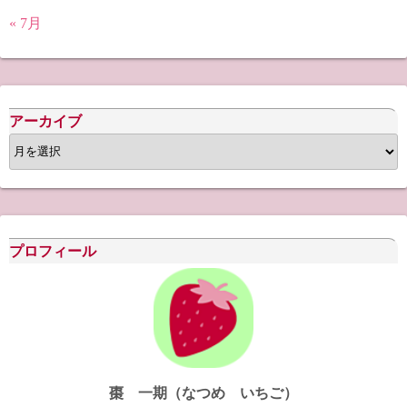
« 7月
アーカイブ
ア
ー
カ
イ
ブ
プロフィール
棗 一期（なつめ いちご）