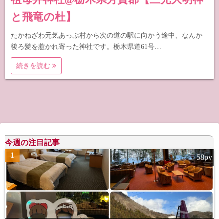
と飛竜の杜】
たかねざわ元気あっぷ村から次の道の駅に向かう途中、なんか
後ろ髪を惹かれ寄った神社です。栃木県道61号…
続きを読む
今週の注目記事
1
58pv