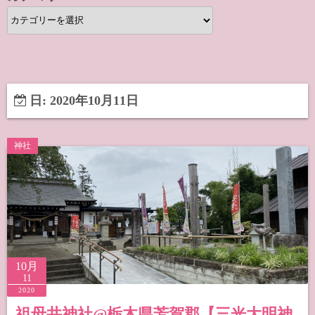
カ
テ
ゴ
リ
ー
日:
2020年10月11日
神社
10月
11
2020
祖母井神社@栃木県芳賀郡【三光大明神