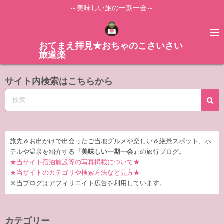
コ
～美味しい旅の一期一会～
ン
テ
ン
おてまえ拝見★おちゃのこさいさい
旅道楽
ツ
へ
サイト内検索はこちらから
ス
キ
ッ
プ
旅先＆お出かけで出会ったご当地グルメや楽しい＆絶景スポット、ホ
テルや温泉を紹介する『
美味しい一期一会』
の旅行ブログ。
★当サイト宿泊施設等の写真掲載について★
★当サイトのカテゴリや検索方法など見方★
※当ブログはアフィリエイト広告を利用しています。
カテゴリー