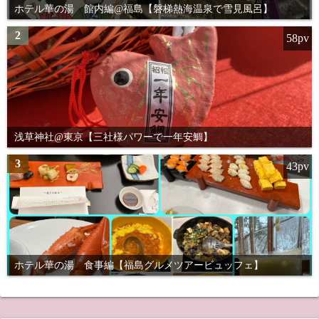
ホテル華の湯 館内編@福島【磐梯熱海温泉で雪見風呂】
2
58pv
浅草神社@東京【三社様パワーで一年安鯛】
3
43pv
ホテル華の湯 食事編【福島グルメツアービュッフェ】