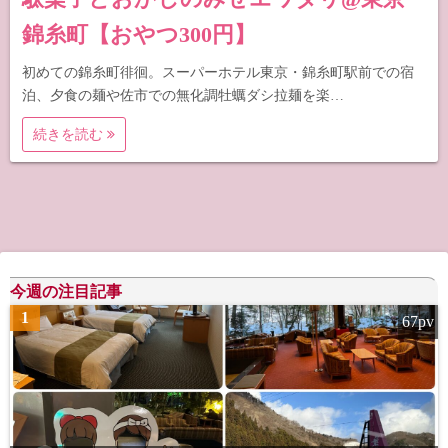
錦糸町【おやつ300円】
初めての錦糸町徘徊。スーパーホテル東京・錦糸町駅前での宿
泊、夕食の麺や佐市での無化調牡蠣ダシ拉麺を楽…
続きを読む
今週の注目記事
1
67pv