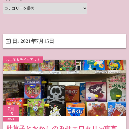
カ
テ
ゴ
リ
ー
日:
2021年7月15日
お土産＆テイクアウト
7月
15
2021
駄菓子とおかしのみせエワタリ@東京