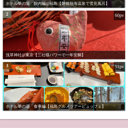
ホテル華の湯 館内編@福島【磐梯熱海温泉で雪見風呂】
2
60pv
浅草神社@東京【三社様パワーで一年安鯛】
3
51pv
ホテル華の湯 食事編【福島グルメツアービュッフェ】