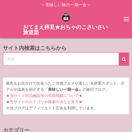
コ
～美味しい旅の一期一会～
ン
テ
ン
おてまえ拝見★おちゃのこさいさい
旅道楽
ツ
へ
サイト内検索はこちらから
ス
キ
ッ
プ
旅先＆お出かけで出会ったご当地グルメや楽しい＆絶景スポット、ホ
テルや温泉を紹介する『
美味しい一期一会』
の旅行ブログ。
★当サイト宿泊施設等の写真掲載について★
★当サイトのカテゴリや検索方法など見方★
※当ブログはアフィリエイト広告を利用しています。
カテゴリー