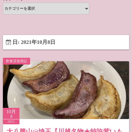
カ
テ
ゴ
リ
ー
日:
2021年10月8日
飲食店放浪記
10月
8
2021
大八勝山@埼玉【川越名物★特許紫いも