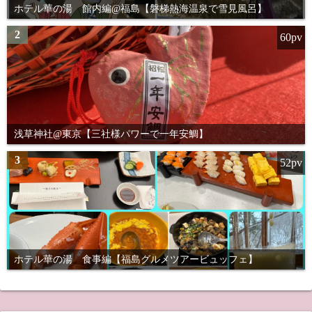
ホテル華の湯 館内編@福島【磐梯熱海温泉で雪見風呂】
2
60pv
浅草神社@東京【三社様パワーで一年安鯛】
3
52pv
ホテル華の湯 食事編【福島グルメツアービュッフェ】