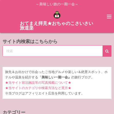
コ
～美味しい旅の一期一会～
ン
テ
ン
おてまえ拝見★おちゃのこさいさい
旅道楽
ツ
へ
サイト内検索はこちらから
ス
キ
ッ
プ
旅先＆お出かけで出会ったご当地グルメや楽しい＆絶景スポット、ホ
テルや温泉を紹介する『
美味しい一期一会』
の旅行ブログ。
★当サイト宿泊施設等の写真掲載について★
★当サイトのカテゴリや検索方法など見方★
※当ブログはアフィリエイト広告を利用しています。
カテゴリー