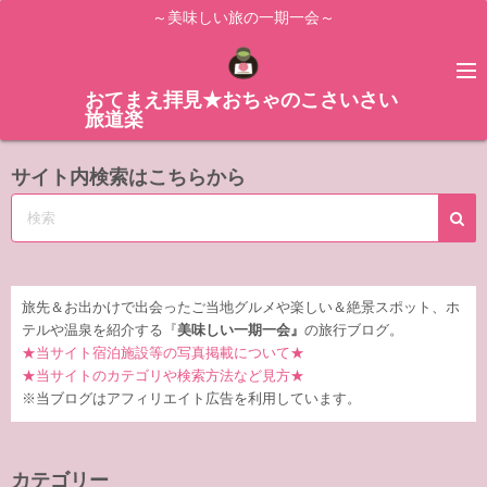
コ
～美味しい旅の一期一会～
ン
テ
ン
おてまえ拝見★おちゃのこさいさい
旅道楽
ツ
へ
サイト内検索はこちらから
ス
キ
ッ
プ
旅先＆お出かけで出会ったご当地グルメや楽しい＆絶景スポット、ホ
テルや温泉を紹介する『
美味しい一期一会』
の旅行ブログ。
★当サイト宿泊施設等の写真掲載について★
★当サイトのカテゴリや検索方法など見方★
※当ブログはアフィリエイト広告を利用しています。
カテゴリー