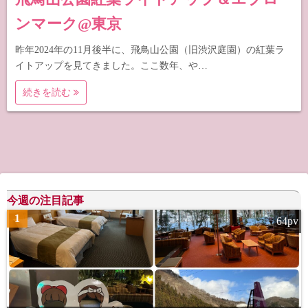
ンマーク@東京
昨年2024年の11月後半に、飛鳥山公園（旧渋沢庭園）の紅葉ラ
イトアップを見てきました。ここ数年、や…
続きを読む
今週の注目記事
1
64pv