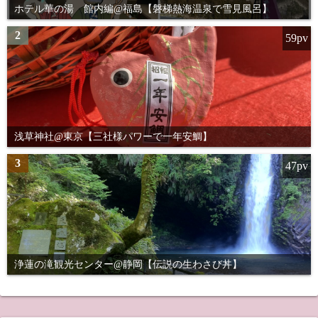
ホテル華の湯 館内編@福島【磐梯熱海温泉で雪見風呂】
2
59pv
浅草神社@東京【三社様パワーで一年安鯛】
3
47pv
浄蓮の滝観光センター@静岡【伝説の生わさび丼】