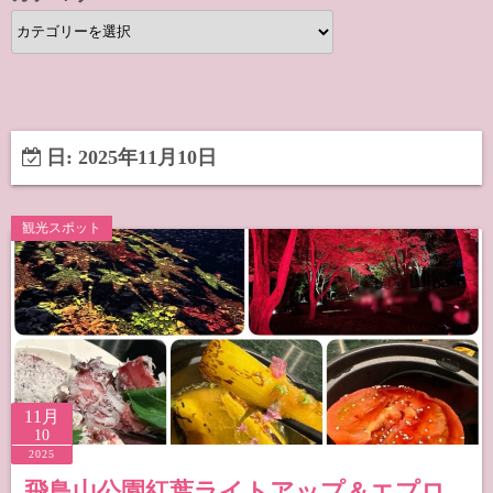
カ
テ
ゴ
リ
ー
日:
2025年11月10日
観光スポット
11月
10
2025
飛鳥山公園紅葉ライトアップ＆エプロ