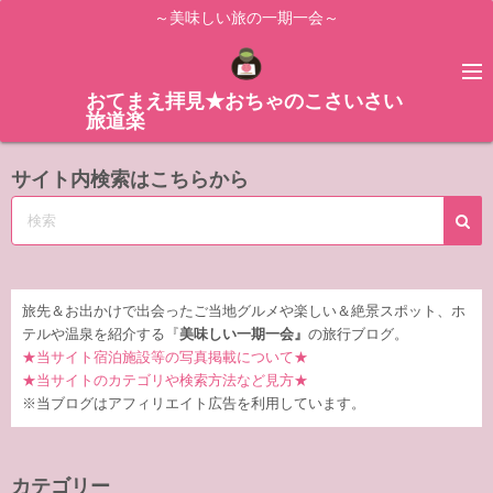
コ
～美味しい旅の一期一会～
ン
テ
ン
おてまえ拝見★おちゃのこさいさい
旅道楽
ツ
へ
サイト内検索はこちらから
ス
キ
ッ
プ
旅先＆お出かけで出会ったご当地グルメや楽しい＆絶景スポット、ホ
テルや温泉を紹介する『
美味しい一期一会』
の旅行ブログ。
★当サイト宿泊施設等の写真掲載について★
★当サイトのカテゴリや検索方法など見方★
※当ブログはアフィリエイト広告を利用しています。
カテゴリー