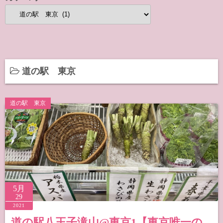
カ
テ
ゴ
リ
ー
道の駅 東京
道の駅 東京
5月
29
2021
道の駅八王子滝山@東京1【東京唯一の