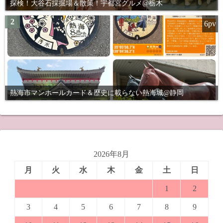
探検！大谷石採掘場＆散策！宇都宮グルメ@栃木
2
6pv
熱海市マンホールカード＆歴史に載らない熱海城@静岡
2026年8月
月
火
水
木
金
土
日
1
2
3
4
5
6
7
8
9