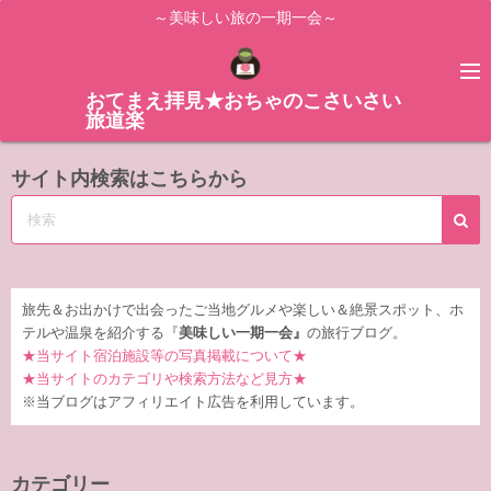
コ
～美味しい旅の一期一会～
ン
テ
ン
おてまえ拝見★おちゃのこさいさい
旅道楽
ツ
へ
サイト内検索はこちらから
ス
キ
ッ
プ
旅先＆お出かけで出会ったご当地グルメや楽しい＆絶景スポット、ホ
テルや温泉を紹介する『
美味しい一期一会』
の旅行ブログ。
★当サイト宿泊施設等の写真掲載について★
★当サイトのカテゴリや検索方法など見方★
※当ブログはアフィリエイト広告を利用しています。
カテゴリー