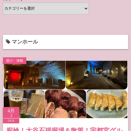
カ
テ
ゴ
リ
ー
マンホール
遊び・体験
4月
2
2026
探検！大谷石採掘場＆散策！宇都宮グル