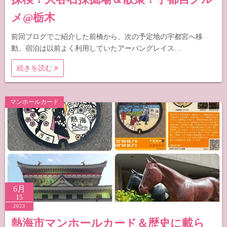
メ@栃木
前回ブログでご紹介した前橋から、次の予定地の宇都宮へ移
動。宿泊は以前よく利用していたアーバングレイス…
続きを読む
マンホールカード
6月
15
2023
熱海市マンホールカード＆歴史に載ら