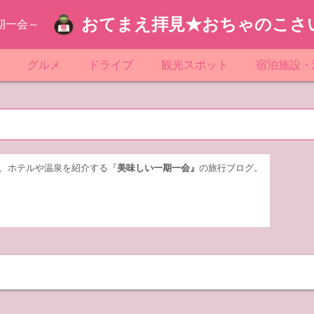
おてまえ拝見★おちゃのこさ
期一会～
ぷ
グルメ
ドライブ
観光スポット
宿泊施設・
葉
京都のマンホール
飲食店放浪記
サービスエリア／パーキングエリア
●●の駅シリーズ
ホテル・旅
京
知
奈川県のマンホール
阪府のマンホール
お土産＆テイクアウト
レトロ自販機・ドライブイン
漁港
おおるりグ
玉
岡
城
玉県のマンホール
城県のマンホール
遊び・体験
伊東園ホテ
、ホテルや温泉を紹介する『
美味しい一期一会』
の旅行ブログ。
奈川
島
葉県のマンホール
島県のマンホール
岡県のマンホール
リブマック
城
城県のマンホール
スーパーホ
馬
木県のマンホール
シティホテ
木
馬県のマンホール