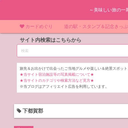
コ
～美味しい旅の一
ン
テ
ン
カードめぐり
道の駅・スタンプ＆記念きっ
ツ
マンホールカード
サイト内検索はこちらから
マンホールカード（関東）
道の駅（関東）
道の駅 千
東
へ
ス
IKEカード
マンホールカード（近畿）
道の駅（中部）
道の駅 東
道の駅 愛
神
大
キ
ッ
KAWAカード
マンホールカード（東北）
道の駅（東北）
道の駅 埼
道の駅 静
道の駅 宮
埼
宮
旅先＆お出かけで出会ったご当地グルメや楽しい＆絶景スポット
プ
★当サイト宿泊施設等の写真掲載について★
橋カード
マンホールカード（中部）
道の駅（北陸）
道の駅 神
道の駅 福
千
福
静
★当サイトのカテゴリや検索方法など見方★
※当ブログはアフィリエイト広告を利用しています。
ダムカード
道の駅 茨
茨
LOGetカード
道の駅 群
栃
下都賀郡
道の駅 栃
群