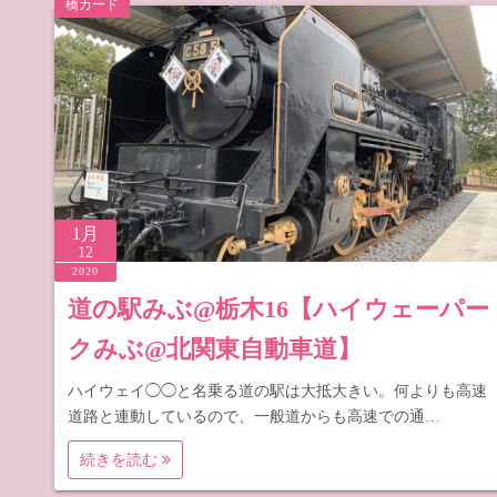
橋カード
道の駅 山
道の駅 長
1月
12
2020
道の駅みぶ@栃木16【ハイウェーパー
クみぶ@北関東自動車道】
ハイウェイ◯◯と名乗る道の駅は大抵大きい。何よりも高速
道路と連動しているので、一般道からも高速での通…
続きを読む