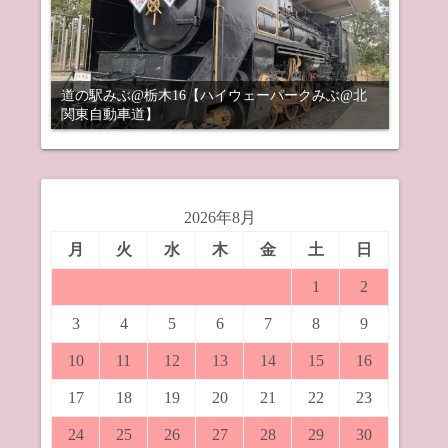
道の駅みぶ@栃木16【ハイウェーパークみぶ@北
関東自動車道】
2026年8月
月
火
水
木
金
土
日
1
2
3
4
5
6
7
8
9
10
11
12
13
14
15
16
17
18
19
20
21
22
23
24
25
26
27
28
29
30