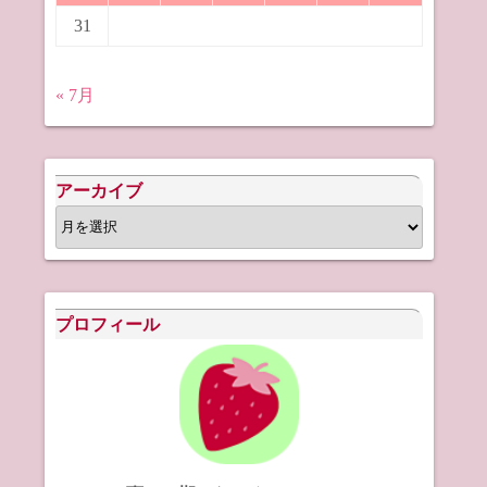
31
« 7月
アーカイブ
ア
ー
カ
イ
プロフィール
ブ