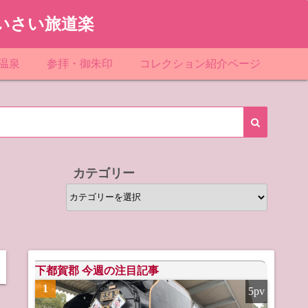
いさい旅道楽
温泉
参拝・御朱印
コレクション紹介ページ
館＆民宿
お寺
「関東」道の駅スタンプ一覧
ループ
神社
「東北」道の駅スタンプ一覧
ルグループ
「中部」道の駅スタンプ一覧
カテゴリー
スリゾート
マンホールカード
カ
テ
テル
橋カード
ゴ
リ
ル・ビジネスホテル
ー
下都賀郡 今週の注目記事
1
5pv